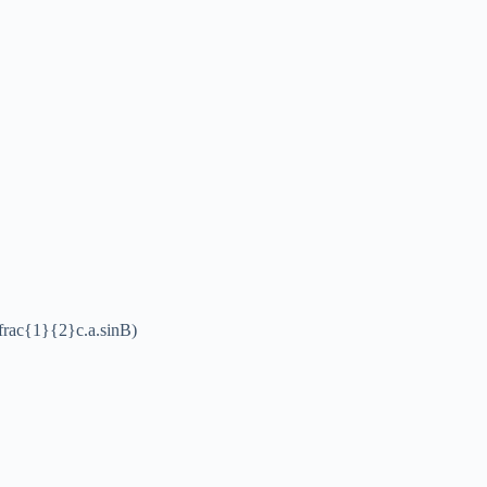
frac{1}{2}c.a.sinB)