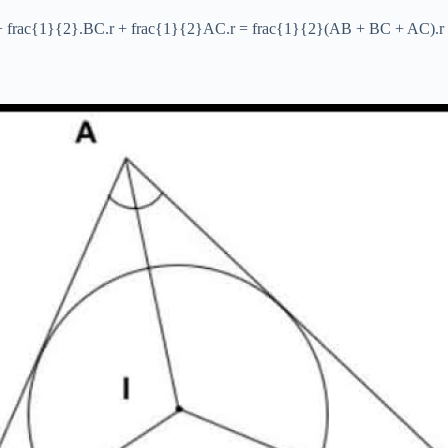
rac{1}{2}.BC.r + frac{1}{2}AC.r = frac{1}{2}(AB + BC + AC).r =