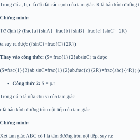
Trong đó a, b, c là độ dài các cạnh của tam giác. R là bán kính đường 
Chứng minh:
Từ định lý (frac{a}{sinA}=frac{b}{sinB}=frac{c}{sinC}=2R)
ta suy ra được ({sinC}=frac{C}{2R})
Thay vào công thức:
(S= frac{1}{2}absinC) ta được
(S=frac{1}{2}ab.sinC=frac{1}{2}ab.frac{c}{2R}=frac{abc}{4R}) 
Công thức 2:
S = p.r
Trong đó p là nửa chu vi của tam giác
r là bán kính đường tròn nội tiếp của tam giác
Chứng minh:
Xét tam giác ABC có I là tâm đường tròn nội tiếp, suy ra: