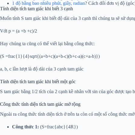
1 độ bằng bao nhiêu phút, giây, radian
? Cách đổi đơn vị độ (góc
Tính diện tích tam giác khi biết 3 cạnh
Muốn tính S tam giác khi biết độ dài của 3 cạnh thì chúng ta sẽ sử dụ
Với p = (a +b +c)/2
Hay chúng ta cũng có thể viết lại bằng công thức:
(S =frac{1}{4}sqrt{(a+b+c)(a+b-c)(b+c-a)(c+a-b)})
a, b, c lần lượt là độ dài của 3 cạnh tam giác
Tính diện tích tam giác khi biết một góc
S tam giác bằng 1/2 tích của 2 cạnh kề nhân với sin của góc được tạ
Công thức tính diện tích tam giác mở rộng
Ngoài ra công thức tính diện tích ở trên ta còn có một số công thức 
Công thức 1:
(S=frac{abc}{4R})