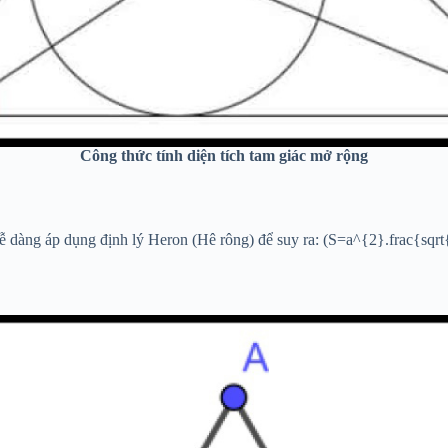
Công thức tính diện tích tam giác mở rộng
 dễ dàng áp dụng định lý Heron (Hê rông) để suy ra: (S=a^{2}.frac{sqr