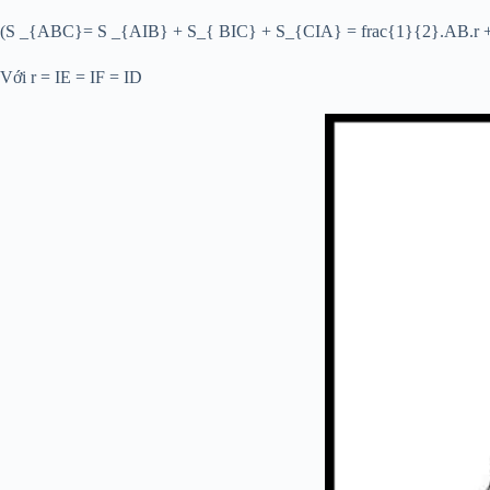
(S _{ABC}= S _{AIB} + S_{ BIC} + S_{CIA} = frac{1}{2}.AB.r + f
Với r = IE = IF = ID