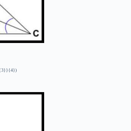
t{3}}{4})