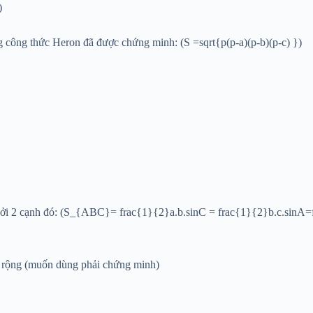
)
ng công thức Heron đã được chứng minh: (S =sqrt{p(p-a)(p-b)(p-c) })
o bởi 2 cạnh đó: (S_{ABC}= frac{1}{2}a.b.sinC = frac{1}{2}b.c.sinA=
mở rộng (muốn dùng phải chứng minh)