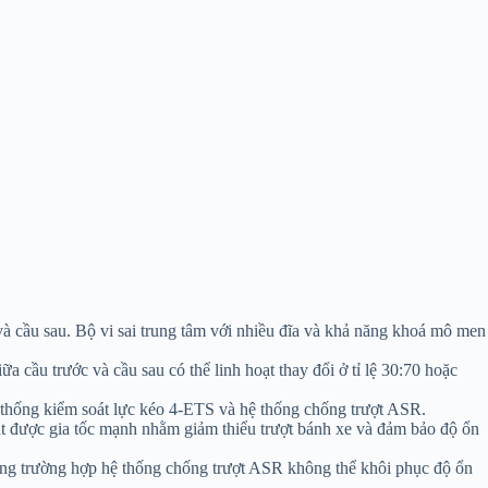
 cầu sau. Bộ vi sai trung tâm với nhiều đĩa và khả năng khoá mô men
 cầu trước và cầu sau có thể linh hoạt thay đổi ở tỉ lệ 30:70 hoặc
 thống kiểm soát lực kéo 4-ETS và hệ thống chống trượt ASR.
đạt được gia tốc mạnh nhằm giảm thiểu trượt bánh xe và đảm bảo độ ổn
ong trường hợp hệ thống chống trượt ASR không thể khôi phục độ ổn