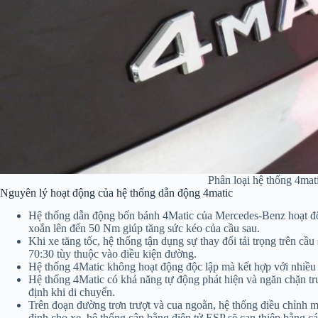
Phân loại hệ thống 4mat
Nguyên lý hoạt động của hệ thống dẫn động 4matic
Hệ thống dẫn động bốn bánh 4Matic của Mercedes-Benz hoạt động
xoắn lên đến 50 Nm giúp tăng sức kéo của cầu sau.
Khi xe tăng tốc, hệ thống tận dụng sự thay đổi tải trọng trên c
70:30 tùy thuộc vào điều kiện đường.
Hệ thống 4Matic không hoạt động độc lập mà kết hợp với nhiều 
Hệ thống 4Matic có khả năng tự động phát hiện và ngăn chặn trư
định khi di chuyển.
Trên đoạn đường trơn trượt và cua ngoằn, hệ thống điều chỉnh 
định cho xe, hệ thống cân bằng điện tử ESP sẽ can thiệp bằng c