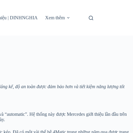
thiệu | DINHNGHIA
Xem thêm
đáng kể, độ an toàn được đảm bảo hơn và tiết kiệm năng lượng tốt
à “automatic”. Hệ thống này được Mercedes giới thiệu lần đầu trên
ày.
 lực kéo. Đã có một vài thế hệ 4Matic trong những năm qua được trang