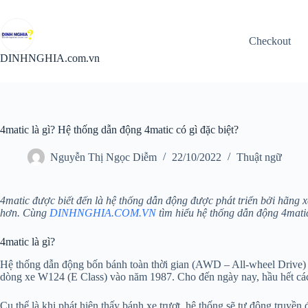
Chuyển
đến
phần
Checkout
nội
dung
DINHNGHIA.com.vn
4matic là gì? Hệ thống dẫn động 4matic có gì đặc biệt?
Nguyễn Thị Ngọc Diễm
22/10/2022
Thuật ngữ
4matic được biết đến là hệ thống dẫn động được phát triển bởi hãng 
hơn. Cùng
DINHNGHIA.COM.VN
tìm hiểu hệ thống dẫn động 4matic
4matic là gì?
Hệ thống dẫn động bốn bánh toàn thời gian (AWD – All-wheel Drive) c
dòng xe W124 (E Class) vào năm 1987. Cho đến ngày nay, hầu hết cá
Cụ thể là khi phát hiện thấy bánh xe trượt, hệ thống sẽ tự động truyề