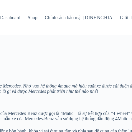
Dashboard
Shop
Chính sách bảo mật | DINHNGHIA
Giới 
xe Mercedes. Nhờ vào hệ thống 4matic mà hiệu suất xe được cải thiện 
 là gì và được Mercedes phát triển như thế nào nhé!
ủa Mercedes-Benz được gọi là 4Matic – là sự kết hợp của “4-wheel” v
c mẫu xe của Mercedes-Benz vẫn sử dụng hệ thống dẫn động 4Matic n
n động bốn bánh, khóa vi sai ở trung tâm và phía sau để cung cấp thêm