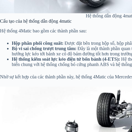
Hệ thống dẫn động 4mat
Cấu tạo của hệ thống dẫn động 4matic
Hệ thống 4Matic bao gồm các thành phần sau:
Hộp phân phối công suất:
Được đặt bên trong hộp số, hộp phân
Bộ vi sai chống trượt trung tâm:
Đây là một thành phần quan tr
hướng lực kéo tới bánh xe có độ bám đường tốt hơn trong trườn
Hệ thống kiểm soát lực kéo điện tử bốn bánh (4-ETS):
Hệ thố
biến chung với hệ thống chống bó cứng phanh ABS và hệ thống 
Nhờ sự kết hợp của các thành phần này, hệ thống 4Matic của Mercedes