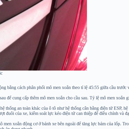
ic
 bằng cách phân phối mô men xoắn theo tỉ lệ 45:55 giữa cầu trước và
ầu sau để cung cấp thêm mô men xoắn cho cầu sau. Tỷ lệ mô men xoắn giữa
hệ thống an toàn khác của ô tô như hệ thống cân bằng điện tử ESP, hệ
ợt đuôi của xe, kiểm soát lực kéo điện tử can thiệp để điều chỉnh và 
mô men xoắn động cơ ở bánh xe bên ngoài để tăng lực bám của lốp. Tr
ách áp dụng phanh.