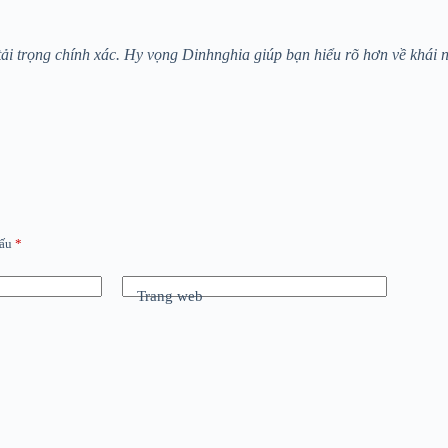
 tải trọng chính xác. Hy vọng Dinhnghia giúp bạn hiểu rõ hơn về khái 
dấu
*
Trang web