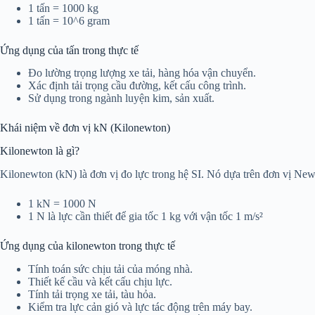
1 tấn = 1000 kg
1 tấn = 10^6 gram
Ứng dụng của tấn trong thực tế
Đo lường trọng lượng xe tải, hàng hóa vận chuyển.
Xác định tải trọng cầu đường, kết cấu công trình.
Sử dụng trong ngành luyện kim, sản xuất.
Khái niệm về đơn vị kN (Kilonewton)
Kilonewton là gì?
Kilonewton (kN) là đơn vị đo lực trong hệ SI. Nó dựa trên đơn vị New
1 kN = 1000 N
1 N là lực cần thiết để gia tốc 1 kg với vận tốc 1 m/s²
Ứng dụng của kilonewton trong thực tế
Tính toán sức chịu tải của móng nhà.
Thiết kế cầu và kết cấu chịu lực.
Tính tải trọng xe tải, tàu hỏa.
Kiểm tra lực cản gió và lực tác động trên máy bay.