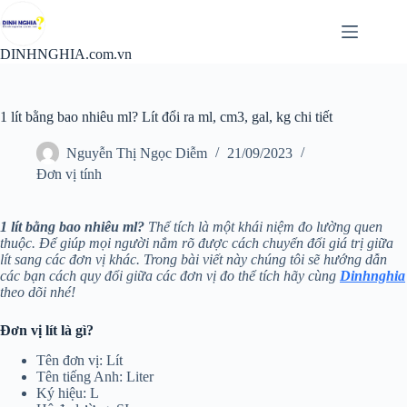
Chuyển
đến
phần
DINHNGHIA.com.vn
nội
dung
1 lít bằng bao nhiêu ml? Lít đổi ra ml, cm3, gal, kg chi tiết
Nguyễn Thị Ngọc Diễm
21/09/2023
Đơn vị tính
1 lít bằng bao nhiêu ml?
Thể tích là một khái niệm đo lường quen
thuộc. Để giúp mọi người nắm rõ được cách chuyển đổi giá trị giữa
lít sang các đơn vị khác. Trong bài viết này chúng tôi sẽ hướng dẫn
các bạn cách quy đổi giữa các đơn vị đo thể tích hãy cùng
Dinhnghia
theo dõi nhé!
Đơn vị lít là gì?
Tên đơn vị: Lít
Tên tiếng Anh: Liter
Ký hiệu: L