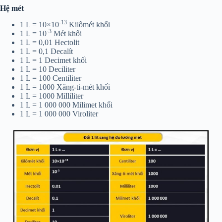
Hệ mét
-13
1 L = 10×10
Kilômét khối
-3
1 L = 10
Mét khối
1 L = 0,01 Hectolit
1 L = 0,1 Decalít
1 L = 1 Decimet khối
1 L = 10 Deciliter
1 L = 100 Centiliter
1 L = 1000 Xăng-ti-mét khối
1 L = 1000 Milliliter
1 L = 1 000 000 Milimet khối
1 L = 1 000 000 Viroliter