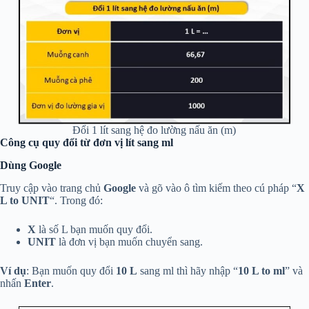
Đổi 1 lít sang hệ đo lường nấu ăn (m)
Công cụ quy đổi từ đơn vị lít sang ml
Dùng Google
Truy cập vào trang chủ
Google
và gõ vào ô tìm kiếm theo cú pháp “
X
L to UNIT
“. Trong đó:
X
là số L bạn muốn quy đổi.
UNIT
là đơn vị bạn muốn chuyển sang.
Ví dụ
: Bạn muốn quy đổi
10 L
sang ml thì hãy nhập “
10 L to ml
” và
nhấn
Enter
.