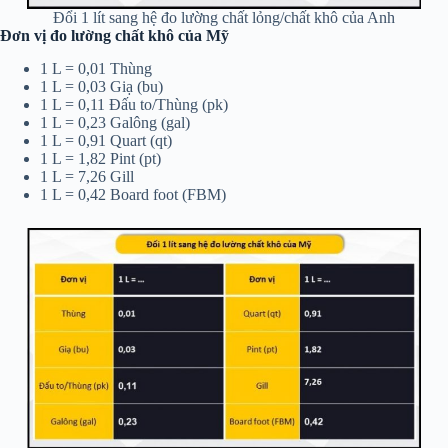
Đổi 1 lít sang hệ đo lường chất lỏng/chất khô của Anh
Đơn vị đo lường chất khô của Mỹ
1 L = 0,01 Thùng
1 L = 0,03 Giạ (bu)
1 L = 0,11 Đấu to/Thùng (pk)
1 L = 0,23 Galông (gal)
1 L = 0,91 Quart (qt)
1 L = 1,82 Pint (pt)
1 L = 7,26 Gill
1 L = 0,42 Board foot (FBM)