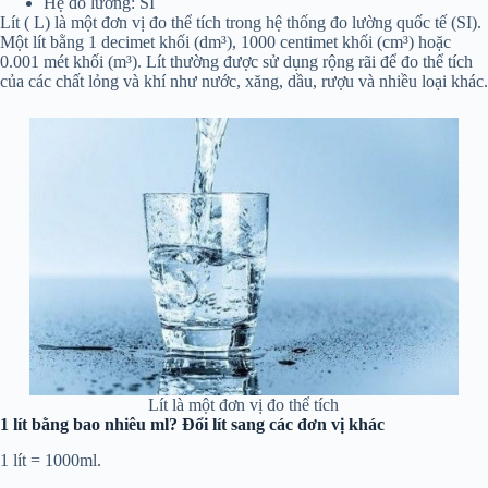
Hệ đo lường: SI
Lít ( L) là một đơn vị đo thể tích trong hệ thống đo lường quốc tế (SI).
Một lít bằng 1 decimet khối (dm³), 1000 centimet khối (cm³) hoặc
0.001 mét khối (m³). Lít thường được sử dụng rộng rãi để đo thể tích
của các chất lỏng và khí như nước, xăng, dầu, rượu và nhiều loại khác.
Lít là một đơn vị đo thể tích
1 lít bằng bao nhiêu ml? Đổi lít sang các đơn vị khác
1 lít = 1000ml.