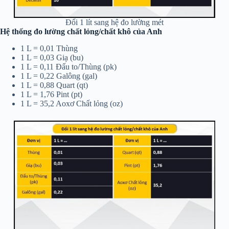
Đổi 1 lít sang hệ đo lường mét
Hệ thống đo lường chất lỏng/chất khô của Anh
1 L = 0,01 Thùng
1 L = 0,03 Giạ (bu)
1 L = 0,11 Đấu to/Thùng (pk)
1 L = 0,22 Galông (gal)
1 L = 0,88 Quart (qt)
1 L = 1,76 Pint (pt)
1 L = 35,2 Aoxơ Chất lỏng (oz)