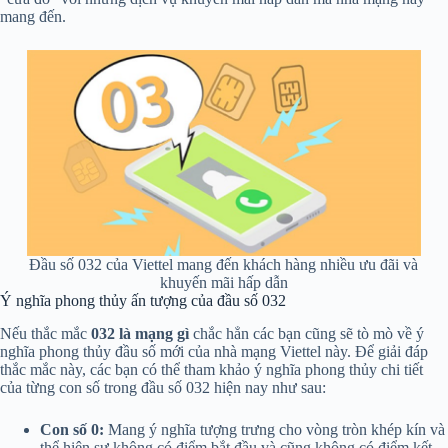
mang đến.
Đầu số 032 của Viettel mang đến khách hàng nhiều ưu đãi và
khuyến mãi hấp dẫn
Ý nghĩa phong thủy ấn tượng của đầu số 032
Nếu thắc mắc
032 là mạng gì
chắc hẳn các bạn cũng sẽ tò mò về ý
nghĩa phong thủy đầu số mới của nhà mạng Viettel này. Để giải đáp
thắc mắc này, các bạn có thể tham khảo ý nghĩa phong thủy chi tiết
của từng con số trong đầu số 032 hiện nay như sau:
Con số 0:
Mang ý nghĩa tượng trưng cho vòng tròn khép kín và
thể hiện sự không có điểm bắt đầu và cũng không có điểm kết