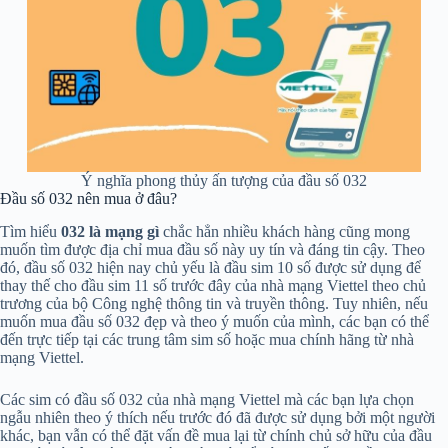
Ý nghĩa phong thủy ấn tượng của đầu số 032
Đầu số 032 nên mua ở đâu?
Tìm hiểu
032 là mạng gì
chắc hẳn nhiều khách hàng cũng mong
muốn tìm được địa chỉ mua đầu số này uy tín và đáng tin cậy. Theo
đó, đầu số 032 hiện nay chủ yếu là đầu sim 10 số được sử dụng để
thay thế cho đầu sim 11 số trước đây của nhà mạng Viettel theo chủ
trương của bộ Công nghệ thông tin và truyền thông. Tuy nhiên, nếu
muốn mua đầu số 032 đẹp và theo ý muốn của mình, các bạn có thể
đến trực tiếp tại các trung tâm sim số hoặc mua chính hãng từ nhà
mạng Viettel.
Các sim có đầu số 032 của nhà mạng Viettel mà các bạn lựa chọn
ngẫu nhiên theo ý thích nếu trước đó đã được sử dụng bởi một người
khác, bạn vẫn có thể đặt vấn đề mua lại từ chính chủ sở hữu của đầu