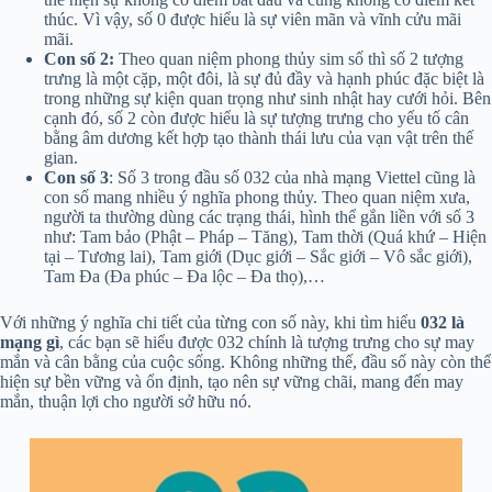
thúc. Vì vậy, số 0 được hiểu là sự viên mãn và vĩnh cửu mãi
mãi.
Con số 2:
Theo quan niệm phong thủy sim số thì số 2 tượng
trưng là một cặp, một đôi, là sự đủ đầy và hạnh phúc đặc biệt là
trong những sự kiện quan trọng như sinh nhật hay cưới hỏi. Bên
cạnh đó, số 2 còn được hiểu là sự tượng trưng cho yếu tố cân
bằng âm dương kết hợp tạo thành thái lưu của vạn vật trên thế
gian.
Con số 3
: Số 3 trong đầu số 032 của nhà mạng Viettel cũng là
con số mang nhiều ý nghĩa phong thủy. Theo quan niệm xưa,
người ta thường dùng các trạng thái, hình thể gắn liền với số 3
như: Tam bảo (Phật – Pháp – Tăng), Tam thời (Quá khứ – Hiện
tại – Tương lai), Tam giới (Dục giới – Sắc giới – Vô sắc giới),
Tam Đa (Đa phúc – Đa lộc – Đa thọ),…
Với những ý nghĩa chi tiết của từng con số này, khi tìm hiểu
032 là
mạng gì
, các bạn sẽ hiểu được 032 chính là tượng trưng cho sự may
mắn và cân bằng của cuộc sống. Không những thế, đầu số này còn thể
hiện sự bền vững và ổn định, tạo nên sự vững chãi, mang đến may
mắn, thuận lợi cho người sở hữu nó.