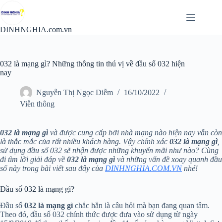
Chuyển
đến
phần
DINHNGHIA.com.vn
nội
dung
032 là mạng gì? Những thông tin thú vị về đầu số 032 hiện
nay
Nguyễn Thị Ngọc Diễm
16/10/2022
Viễn thông
032 là mạng gì
và được cung cấp bởi nhà mạng nào hiện nay vẫn còn
là thắc mắc của rất nhiều khách hàng. Vậy chính xác
032 là mạng gì
,
sử dụng đầu số 032 sẽ nhận được những khuyến mãi như nào? Cùng
đi tìm lời giải đáp về
032 là mạng gì
và những vấn đề xoay quanh đầu
số này trong bài viết sau đây của
DINHNGHIA.COM.VN
nhé!
Đầu số 032 là mạng gì?
Đầu số
032 là mạng gì
chắc hẳn là câu hỏi mà bạn đang quan tâm.
Theo đó, đầu số 032 chính thức được đưa vào sử dụng từ ngày