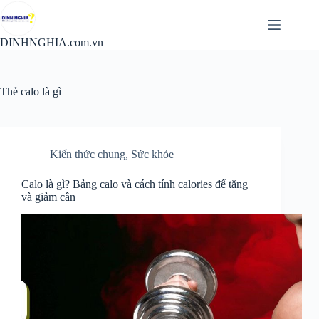
Chuyển
đến
phần
DINHNGHIA.com.vn
nội
dung
Thẻ
calo là gì
Kiến thức chung
,
Sức khỏe
Calo là gì? Bảng calo và cách tính calories để tăng
và giảm cân