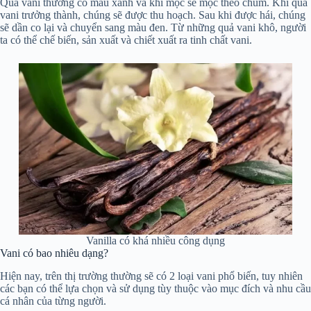
Quả vani thường có màu xanh và khi mọc sẽ mọc theo chùm. Khi quả
vani trưởng thành, chúng sẽ được thu hoạch. Sau khi được hái, chúng
sẽ dần co lại và chuyển sang màu đen. Từ những quả vani khô, người
ta có thể chế biến, sản xuất và chiết xuất ra tinh chất vani.
Vanilla có khá nhiều công dụng
Vani có bao nhiêu dạng?
Hiện nay, trên thị trường thường sẽ có 2 loại vani phổ biến, tuy nhiên
các bạn có thể lựa chọn và sử dụng tùy thuộc vào mục đích và nhu cầu
cá nhân của từng người.