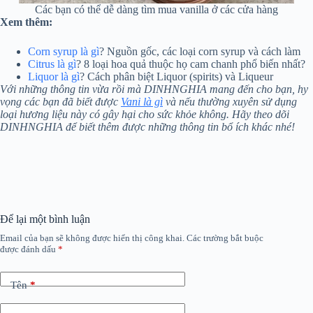
Các bạn có thể dễ dàng tìm mua vanilla ở các cửa hàng
Xem thêm:
Corn syrup là gì
? Nguồn gốc, các loại corn syrup và cách làm
Citrus là gì
? 8 loại hoa quả thuộc họ cam chanh phổ biến nhất?
Liquor là gì
? Cách phân biệt Liquor (spirits) và Liqueur
Với những thông tin vừa rồi mà DINHNGHIA mang đến cho bạn, hy
vọng các bạn đã biết được
Vani là gì
và nếu thường xuyên sử dụng
loại hương liệu này có gây hại cho sức khỏe không. Hãy theo dõi
DINHNGHIA để biết thêm được những thông tin bổ ích khác nhé!
Để lại một bình luận
Email của bạn sẽ không được hiển thị công khai.
Các trường bắt buộc
được đánh dấu
*
Tên
*