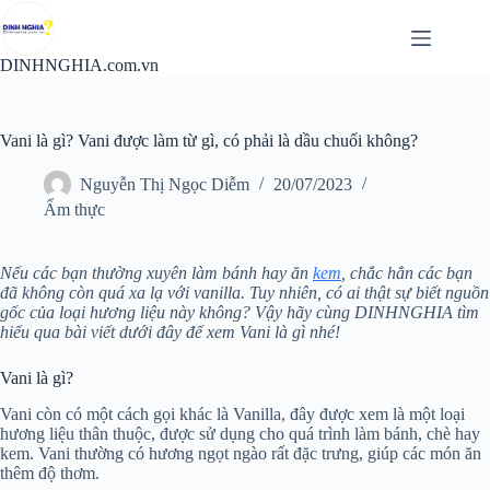
Chuyển
đến
phần
DINHNGHIA.com.vn
nội
dung
Vani là gì? Vani được làm từ gì, có phải là dầu chuối không?
Nguyễn Thị Ngọc Diễm
20/07/2023
Ẩm thực
Nếu các bạn thường xuyên làm bánh hay ăn
kem
, chắc hẳn các bạn
đã không còn quá xa lạ với vanilla. Tuy nhiên, có ai thật sự biết nguồn
gốc của loại hương liệu này không? Vậy hãy cùng DINHNGHIA tìm
hiểu qua bài viết dưới đây để xem Vani là gì nhé!
Vani là gì?
Vani còn có một cách gọi khác là Vanilla, đây được xem là một loại
hương liệu thân thuộc, được sử dụng cho quá trình làm bánh, chè hay
kem. Vani thường có hương ngọt ngào rất đặc trưng, giúp các món ăn
thêm độ thơm.