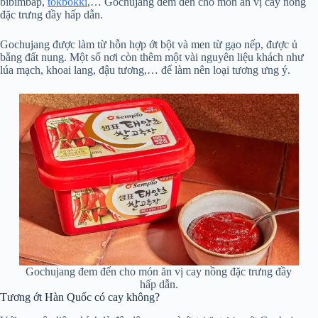
bibimbap,
tokbokki
,… Gochujang đem đến cho món ăn vị cay nồng
đặc trưng đầy hấp dẫn.
Gochujang được làm từ hỗn hợp ớt bột và men từ gạo nếp, được ủ
bằng đất nung. Một số nơi còn thêm một vài nguyên liệu khách như
lúa mạch, khoai lang, đậu tương,… để làm nên loại tương ưng ý.
Gochujang đem đến cho món ăn vị cay nồng đặc trưng đầy
hấp dẫn.
Tương ớt Hàn Quốc có cay không?