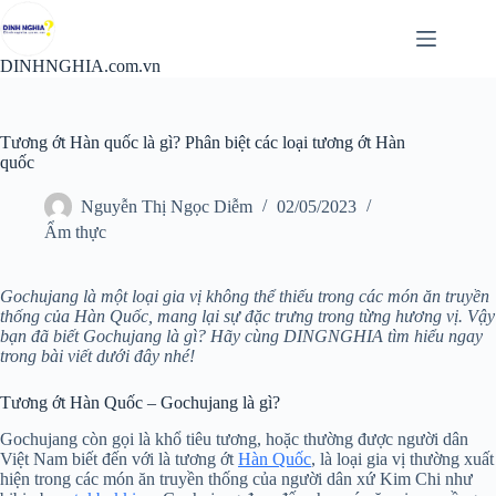
Chuyển
đến
phần
DINHNGHIA.com.vn
nội
dung
Tương ớt Hàn quốc là gì? Phân biệt các loại tương ớt Hàn
quốc
Nguyễn Thị Ngọc Diễm
02/05/2023
Ẩm thực
Gochujang là một loại gia vị không thể thiếu trong các món ăn truyền
thống của Hàn Quốc, mang lại sự đặc trưng trong từng hương vị. Vậy
bạn đã biết Gochujang là gì? Hãy cùng DINGNGHIA tìm hiểu ngay
trong bài viết dưới đây nhé!
Tương ớt Hàn Quốc – Gochujang là gì?
Gochujang còn gọi là khổ tiêu tương, hoặc thường được người dân
Việt Nam biết đến với là tương ớt
Hàn Quốc
, là loại gia vị thường xuất
hiện trong các món ăn truyền thống của người dân xứ Kim Chi như