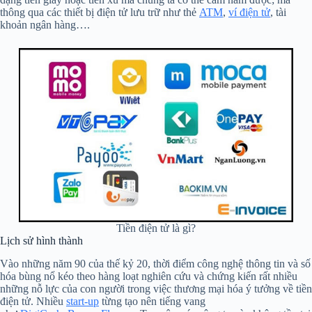
thông qua các thiết bị điện tử lưu trữ như thẻ
ATM
,
ví điện tử
, tài
khoản ngân hàng….
Tiền điện tử là gì?
Lịch sử hình thành
Vào những năm 90 của thế kỷ 20, thời điểm công nghệ thông tin và số
hóa bùng nổ kéo theo hàng loạt nghiên cứu và chứng kiến rất nhiều
những nỗ lực của con người trong việc thương mại hóa ý tưởng về tiền
điện tử. Nhiều
start-up
từng tạo nên tiếng vang