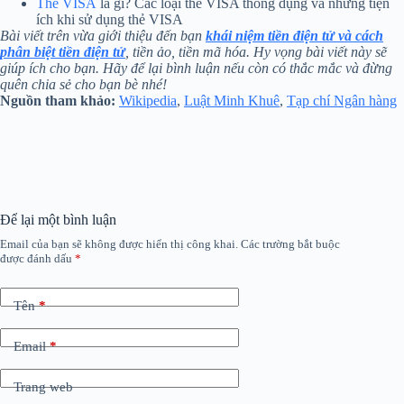
Thẻ VISA
là gì? Các loại thẻ VISA thông dụng và những tiện
ích khi sử dụng thẻ VISA
Bài viết trên vừa giới thiệu đến bạn
khái niệm tiền điện tử và cách
phân biệt tiền điện tử
, tiền ảo, tiền mã hóa. Hy vọng bài viết này sẽ
giúp ích cho bạn. Hãy để lại bình luận nếu còn có thắc mắc và đừng
quên chia sẻ cho bạn bè nhé!
Nguồn tham khảo:
Wikipedia
,
Luật Minh Khuê
,
Tạp chí Ngân hàng
Để lại một bình luận
Email của bạn sẽ không được hiển thị công khai.
Các trường bắt buộc
được đánh dấu
*
Tên
*
Email
*
Trang web