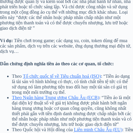
thường được quản lý và kiểm soát bởi các nhà phát hành tư nhân, nhà
phát triển hoặc tổ chức sáng lập. Và chỉ được công nhận và sử dụng
trong một cộng đồng ảo cụ thể với những mục đích khác nhau. Loại
tiền này “được các thể nhân hoặc pháp nhân chấp nhận như một
phương tiện thanh toán và có thể được chuyển nhượng, lưu trữ hoặc
giao dịch điện tử ”
Ví dụ:
Tiền chơi trong game; các dạng xu, coin, token dùng để mua
các sản phẩm, dịch vụ trên các website, ứng dụng thương mại điện tử,
dịch vụ…
Dẫn chứng định nghĩa tiền ảo theo các cơ quan, tổ chức:
Theo
Tổ chức quốc tế về Tiêu chuẩn hoá (ISO)
: “Tiền ảo dạng
là tài sản vô hình không có thực, có tính chất tiền tệ tức có thể
sử dụng nó làm phương tiện trao đổi hay một tài sản có giá trị
trong một môi trường cụ thể.
Theo Ngân hàng Trung ương Châu Âu (ECB)
: “Tiền ảo là một
đại diện kỹ thuật số về giá trị không được phát hành bởi ngân
hàng trung ương hoặc cơ quan công quyền, cũng không nhất
thiết phải gắn với tiền định danh nhưng được chấp nhận bởi các
thể nhân hoặc pháp nhân như một phương tiện thanh toán và có
thể được chuyển nhượng, lưu trữ hoặc giao dịch điện tử”
Theo Quốc hội và Hội đồng của
Liên minh Châu Âu (EU)
: Tiền