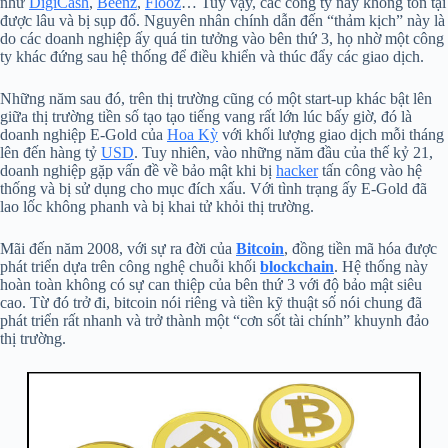
như
DigiCash
,
Beenz
,
Flooz
… Tuy vậy, các công ty này không tồn tại
được lâu và bị sụp đổ. Nguyên nhân chính dẫn đến “thảm kịch” này là
do các doanh nghiệp ấy quá tin tưởng vào bên thứ 3, họ nhờ một công
ty khác đứng sau hệ thống để điều khiển và thúc đẩy các giao dịch.
Những năm sau đó, trên thị trường cũng có một start-up khác bật lên
giữa thị trường tiền số tạo tạo tiếng vang rất lớn lúc bấy giờ, đó là
doanh nghiệp E-Gold của
Hoa Kỳ
với khối lượng giao dịch mỗi tháng
lên đến hàng tỷ
USD
. Tuy nhiên, vào những năm đầu của thế kỷ 21,
doanh nghiệp gặp vấn đề về bảo mật khi bị
hacker
tấn công vào hệ
thống và bị sử dụng cho mục đích xấu. Với tình trạng ấy E-Gold đã
lao lốc không phanh và bị khai tử khỏi thị trường.
Mãi đến năm 2008, với sự ra đời của
Bitcoin
, đồng tiền mã hóa được
phát triển dựa trên công nghệ chuỗi khối
blockchain
. Hệ thống này
hoàn toàn không có sự can thiệp của bên thứ 3 với độ bảo mật siêu
cao. Từ đó trở đi, bitcoin nói riêng và tiền kỹ thuật số nói chung đã
phát triển rất nhanh và trở thành một “cơn sốt tài chính” khuynh đảo
thị trường.