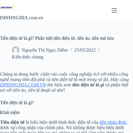
Chuyển
đến
phần
DINHNGHIA.com.vn
nội
dung
Tiền điện tử là gì? Phân biệt tiền điện tử, tiền ảo, tiền mã hóa
Nguyễn Thị Ngọc Diễm
25/05/2022
Kiến thức chung
Chúng ta đang bước chân vào cuộc công nghiệp 4.0 với nhiều công
nghệ mang tính đột phá và tiền điện tử là một trong số đó. Hãy cùng
DINHNGHIA.COM.VN
tìm hiểu xem
tiền điện tử là gì
và phân biệt
nó với tiền ảo, tiền kĩ thuật số nhé!
Tiền điện tử là gì?
Khái niệm
Tiền điện tử
là biểu hiện dưới hình thức điện tử của
tiền pháp định
,
được sự công nhận của chính phủ. Nó không được biểu hiện dưới
dạng tiền giấy hoặc tiền xu mà chúng ta có thể cầm nắm được; mà