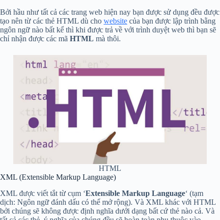
Bởi hầu như tất cả các trang web hiện nay bạn được sử dụng đều được
tạo nên từ các thẻ HTML dù cho
website
của bạn được lập trình bằng
ngôn ngữ nào bất kể thì khi được trả về với trình duyệt web thì bạn sẽ
chỉ nhận được các mã
HTML
mà thôi.
HTML
XML (Extensible Markup Language)
XML được viết tắt từ cụm ‘
Extensible Markup Language
‘ (tạm
dịch: Ngôn ngữ đánh dấu có thể mở rộng). Và XML khác với HTML
bởi chúng sẽ không được định nghĩa dưới dạng bất cứ thẻ nào cả. Và
tất cả các thẻ, ý nghĩa của chúng đều sẽ hoàn toàn phụ thuộc vào