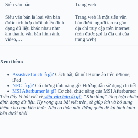
Siêu văn bản
Trang web
Siêu văn bản là loại văn bản
Trang web là một siêu văn
được tích hợp dưới nhiều định
bản được người tạo ra gán
dạng dữ liệu khác nhau như
địa chỉ truy cập trên internet
âm thanh, văn bản hình ảnh,
(còn được gọi là địa chỉ của
video,…
trang web)
Xem thêm:
AssistiveTouch là gì?
Cách bật, tắt nút Home ảo trên iPhone,
iPad
NFC là gì?
Có những tính năng gì? Hướng dẫn sử dụng chi tiết
MSI Afterburner là gì?
Cơ chế, chức năng của MSI Afterburner
Trên đây là bài viết về
siêu văn bản là gì
?
“Kho tàng” tổng hợp nhiều
định dạng dữ liệu. Hy vọng qua bài viết trên, sẽ giúp ích và bổ sung
thêm cho bạn kiến thức. Nếu có thắc mắc đừng quên để lại bình luận
bên dưới nhé!