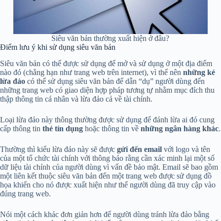
Siêu văn bản thường xuất hiện ở đâu?
Điểm lưu ý khi sử dụng siêu văn bản
Siêu văn bản có thể được sử dụng để mở và sử dụng ở một địa điểm
nào đó (chẳng hạn như trang web trên internet), vì thế nên
những kẻ
lừa đảo
có thể sử dụng siêu văn bản để dẫn “dụ” người dùng đến
những trang web có giao diện hợp pháp tương tự nhằm mục đích thu
thập thông tin cá nhân và lừa đảo cả về tài chính.
Loại lừa đảo này thông thường được sử dụng để đánh lừa ai đó cung
cấp thông tin
thẻ tín dụng
hoặc thông tin về
những ngân hàng khác
.
Thường thì kiểu lừa đảo này sẽ được
gửi đến email
với logo và tên
của một tổ chức tài chính với thông báo rằng cần xác minh lại một số
dữ liệu tài chính của người dùng vì vấn đề bảo mật. Email sẽ bao gồm
một liên kết thuộc siêu văn bản đến một trang web được sử dụng đồ
họa khiến cho nó được xuất hiện như thể người dùng đã truy cập vào
đúng trang web.
Nói một cách khác đơn giản hơn để người dùng tránh lừa đảo bằng