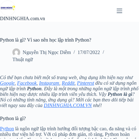
Chuyển
đến
phần
DINHNGHIA.com.vn
nội
dung
Python là gì? Vì sao nên học lập trình Python?
Nguyễn Thị Ngọc Diễm
17/07/2022
Thuật ngữ
Có thể bạn chưa biết một số trang web, ứng dụng lớn hiện nay như
Google
,
Facebook
,
Instagram
,
Reddit
,
Pinterest
đều có sử dụng ngôn
ngữ lập trình
Python
. Đây là một trong những ngôn ngữ lập trình phổ
biến hiện nay được nhiều lập trình viên yêu thích. Vậy
Python là gì
?
Nó có những tính năng, ứng dụng gì? Mời các bạn theo dõi tiếp bài
viết ngay sau đây của
DINHNGHIA.COM.VN
nhé!
Python là gì?
Python
là ngôn ngữ lập trình hướng đối tượng bậc cao, đa năng và có
nhiều thư viện hỗ trợ. Với cú pháp đơn giản, rõ ràng, Python hoàn