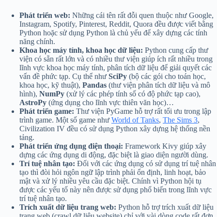
Phát triển web:
Những cái tên rất đỗi quen thuộc như Google,
Instagram, Spotify, Pinterest, Reddit, Quora đều được viết bằng
Python hoặc sử dụng Python là chủ yếu để xây dựng các tính
năng chính.
Khoa học máy tính, khoa học dữ liệu:
Python cung cấp thư
viện có sẵn rất lớn và có nhiều thư viện giúp ích rất nhiều trong
lĩnh vực khoa học máy tính, phân tích dữ liệu để giải quyết các
vấn đề phức tạp. Cụ thể như
SciPy
(bộ các gói cho toán học,
khoa học, kỹ thuật),
Pandas
(thư viện phân tích dữ liệu và mô
hình),
NumPy
(xử lý các phép tính số có độ phức tạp cao),
AstroPy
(ứng dụng cho lĩnh vực thiên văn học)…
Phát triển game:
Thư viện PyGame hỗ trợ rất tối ưu trong lập
trình game. Một số game như
World of Tanks
,
The Sims 3
,
Civilization IV đều có sử dụng Python xây dựng hệ thống nền
tảng.
Phát triển ứng dụng điện thoại:
Framework Kivy giúp xây
dựng các ứng dụng di động, đặc biệt là giao diện người dùng.
Trí tuệ nhân tạo:
Đối với các ứng dụng có sử dụng trí tuệ nhân
tạo thì đòi hỏi ngôn ngữ lập trình phải ổn định, linh hoạt, bảo
mật và xử lý nhiều yêu cầu đặc biệt. Chính vì Python hội tụ
được các yếu tố này nên được sử dụng phổ biến trong lĩnh vực
trí tuệ nhân tạo.
Trích xuất dữ liệu trang web:
Python hỗ trợ trích xuất dữ liệu
trang web (crawl dữ liệu website) chỉ với vài dòng code rất đơn