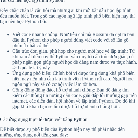
Tại sao nên học lập trình Python?
Đây chắc chắn là câu hỏi mà những ai khi mới bắt đầu học lập trình
đều muốn biết. Trong số các ngôn ngữ lập trình phổ biến hiện nay thì
bạn nên học Python bởi:
Viết code nhanh chóng: Như tiêu chí mà Rossum đã đặt ra ban
đầu thì Python cho phép người dùng viết code với số lần gõ
phím ít nhất có thể.
Cấu trúc đơn giản, phù hợp cho người mới học về lập trình: Từ
khi ra mắt đến nay thì Python vẫn duy trì cấu trúc đơn giản, cú
pháp ngắn gọn giúp người học dễ dàng nắm được và thực hành.
-> Update lại ý này
Ứng dụng phổ biến: Chính bởi vì được ứng dụng khá phổ biến
hiện nay nên nhu cầu lập trình viên Python rất cao. Người học
ngôn ngữ này sẽ có cơ hội việc làm tốt hơn.
Cộng đồng đông đảo, hỗ trợ nhanh chóng: Bạn dễ dàng tìm
kiếm các thông tin hướng dẫn code, giải đáp lỗi thường gặp trên
internet, các diễn đàn, hội nhóm về lập trình Python. Do đó khi
gặp khó khăn bạn sẽ tìm được hỗ trợ nhanh chóng hơn.
Các ứng dụng thực tế được viết bằng Python
Để biết được sự phổ biến của Python hiện nay thì phải nhắc đến
những ứng dụng nổi tiếng sau đây: