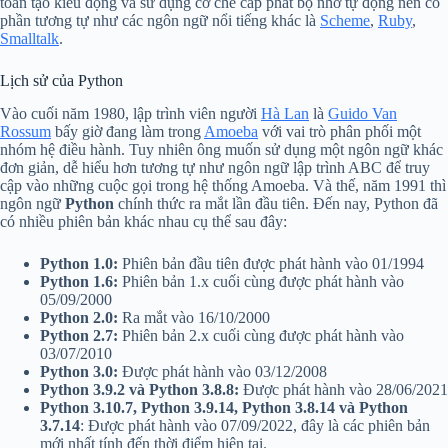
toàn tạo kiểu động và sử dụng cơ chế cấp phát bộ nhớ tự động nên có
phần tương tự như các ngôn ngữ nổi tiếng khác là
Scheme
,
Ruby
,
Smalltalk
.
Lịch sử của Python
Vào cuối năm 1980, lập trình viên người
Hà Lan
là
Guido Van
Rossum
bấy giờ đang làm trong
Amoeba
với vai trò phân phối một
nhóm hệ điều hành. Tuy nhiên ông muốn sử dụng một ngôn ngữ khác
đơn giản, dễ hiểu hơn tương tự như ngôn ngữ lập trình ABC để truy
cập vào những cuộc gọi trong hệ thống Amoeba. Và thế, năm 1991 thì
ngôn ngữ
Python
chính thức ra mắt lần đầu tiên. Đến nay, Python đã
có nhiều phiên bản khác nhau cụ thể sau đây:
Python 1.0:
Phiên bản đầu tiên được phát hành vào 01/1994
Python 1.6:
Phiên bản 1.x cuối cùng được phát hành vào
05/09/2000
Python 2.0:
Ra mắt vào 16/10/2000
Python 2.7:
Phiên bản 2.x cuối cùng được phát hành vào
03/07/2010
Python 3.0:
Được phát hành vào 03/12/2008
Python 3.9.2 và Python 3.8.8:
Được phát hành vào 28/06/2021
Python 3.10.7, Python 3.9.14, Python 3.8.14 và Python
3.7.14
: Được phát hành vào 07/09/2022, đây là các phiên bản
mới nhất tính đến thời điểm hiện tại.