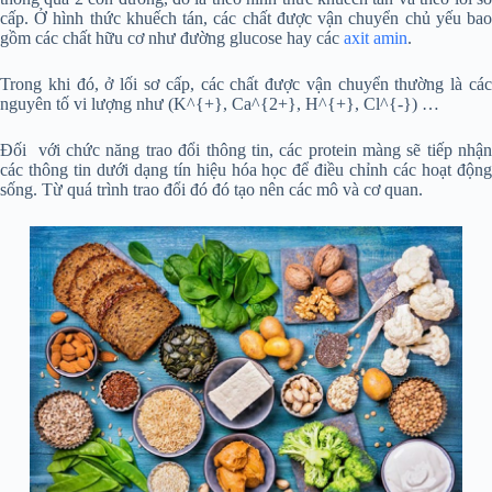
cấp. Ở hình thức khuếch tán, các chất được vận chuyển chủ yếu bao
gồm các chất hữu cơ như đường glucose hay các
axit amin
.
Trong khi đó, ở lối sơ cấp, các chất được vận chuyển thường là các
nguyên tố vi lượng như (K^{+}, Ca^{2+}, H^{+}, Cl^{-}) …
Đối với chức năng trao đổi thông tin, các protein màng sẽ tiếp nhận
các thông tin dưới dạng tín hiệu hóa học để điều chỉnh các hoạt động
sống. Từ quá trình trao đổi đó đó tạo nên các mô và cơ quan.