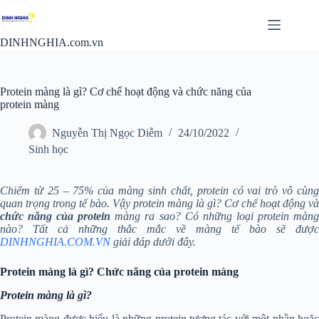
Chuyển
đến
phần
DINHNGHIA.com.vn
nội
dung
Protein màng là gì? Cơ chế hoạt động và chức năng của
protein màng
Nguyễn Thị Ngọc Diễm
24/10/2022
Sinh học
Chiếm từ 25 – 75% của màng sinh chất, protein có vai trò vô cùng
quan trọng trong tế bào. Vậy protein màng là gì? Cơ chế hoạt động và
chức năng của protein
màng ra sao? Có những loại protein màn
nào? Tất cả những thắc mắc về màng tế bào sẽ được
DINHNGHIA.COM.VN
giải đáp dưới đây.
Protein màng là gì? Chức năng của protein màng
Protein màng là gì?
Protein màng được hiểu là những protein tương tác với một phần hoặc