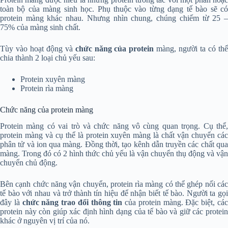
toàn bộ của màng sinh học. Phụ thuộc vào từng dạng tế bào sẽ có
protein màng khác nhau. Nhưng nhìn chung, chúng chiếm từ 25 –
75% của màng sinh chất.
Tùy vào hoạt động và
chức năng của protein
màng, người ta có th
chia thành 2 loại chủ yếu sau:
Protein xuyên màng
Protein rìa màng
Chức năng của protein màng
Protein màng có vai trò và chức năng vô cùng quan trọng. Cụ thể,
protein màng và cụ thể là protein xuyên màng là chất vận chuyển các
phân tử và ion qua màng. Đồng thời, tạo kênh dẫn truyền các chất qua
màng. Trong đó có 2 hình thức chủ yếu là vận chuyển thụ động và vận
chuyển chủ động.
Bên cạnh chức năng vận chuyển, protein rìa màng có thể ghép nối các
tế bào với nhau và trở thành tín hiệu để nhận biết tế bào. Người ta gọi
đây là
chức năng trao đổi thông tin
của protein màng. Đặc biệt, cá
protein này còn giúp xác định hình dạng của tế bào và giữ các protein
khác ở nguyên vị trí của nó.