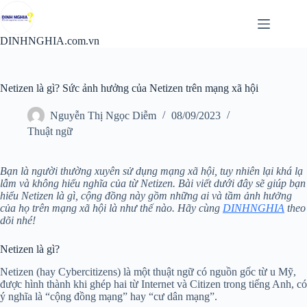
Chuyển
đến
phần
DINHNGHIA.com.vn
nội
dung
Netizen là gì? Sức ảnh hưởng của Netizen trên mạng xã hội
Nguyễn Thị Ngọc Diễm
08/09/2023
Thuật ngữ
Bạn là người thường xuyên sử dụng mạng xã hội, tuy nhiên lại khá lạ
lẫm và không hiểu nghĩa của từ Netizen. Bài viết dưới đây sẽ giúp bạn
hiểu Netizen là gì, cộng đồng này gồm những ai và tầm ảnh hưởng
của họ trên mạng xã hội là như thế nào. Hãy cùng
DINHNGHIA
theo
dõi nhé!
Netizen là gì?
Netizen (hay Cybercitizens) là một thuật ngữ có nguồn gốc từ u Mỹ,
được hình thành khi ghép hai từ Internet và Citizen trong tiếng Anh, có
ý nghĩa là “cộng đồng mạng” hay “cư dân mạng”.