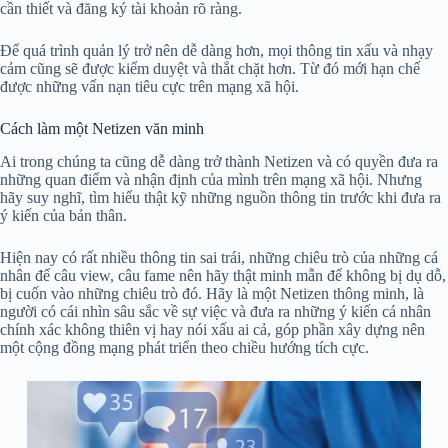
cần thiết và đăng ký tài khoản rõ ràng.
Để quá trình quản lý trở nên dễ dàng hơn, mọi thông tin xấu và nhạy
cảm cũng sẽ được kiểm duyệt và thắt chặt hơn. Từ đó mới hạn chế
được những vấn nạn tiêu cực trên mạng xã hội.
Cách làm một Netizen văn minh
Ai trong chúng ta cũng dễ dàng trở thành Netizen và có quyền đưa ra
những quan điểm và nhận định của mình trên mạng xã hội. Nhưng
hãy suy nghĩ, tìm hiểu thật kỹ những nguồn thông tin trước khi đưa ra
ý kiến của bản thân.
Hiện nay có rất nhiều thông tin sai trái, những chiêu trò của những cá
nhân để câu view, câu fame nên hãy thật minh mẫn để không bị dụ dỗ,
bị cuốn vào những chiêu trò đó. Hãy là một Netizen thông minh, là
người có cái nhìn sâu sắc về sự việc và đưa ra những ý kiến cá nhân
chính xác không thiên vị hay nói xấu ai cả, góp phần xây dựng nên
một cộng đồng mạng phát triển theo chiều hướng tích cực.