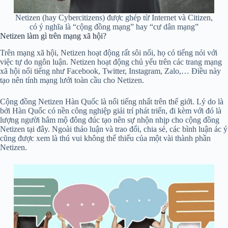
Netizen (hay Cybercitizens) được ghép từ Internet và Citizen,
có ý nghĩa là “cộng đồng mạng” hay “cư dân mạng”
Netizen làm gì trên mạng xã hội?
Trên mạng xã hội, Netizen hoạt động rất sôi nổi, họ có tiếng nói với
việc tự do ngôn luận. Netizen hoạt động chủ yếu trên các trang mạng
xã hội nổi tiếng như Facebook, Twitter, Instagram, Zalo,… Điều này
tạo nên tính mạng lưới toàn cầu cho Netizen.
Cộng đồng Netizen Hàn Quốc là nổi tiếng nhất trên thế giới. Lý do là
bởi Hàn Quốc có nền công nghiệp giải trí phát triển, đi kèm với đó là
lượng người hâm mộ đông đúc tạo nên sự nhộn nhịp cho cộng đồng
Netizen tại đây. Ngoài thảo luận và trao đổi, chia sẻ, các bình luận ác ý
cũng được xem là thú vui không thể thiếu của một vài thành phần
Netizen.