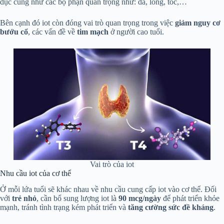
dục cũng như các bộ phận quan trọng như: da, lông, tóc,…
Bên cạnh đó iot còn đóng vai trò quan trọng trong việc
giảm
nguy cơ
bướu cổ
, các vấn đề về
tim mạch
ở người cao tuổi.
Vai trò của iot
Nhu cầu iot của cơ thể
Ở mỗi lứa tuổi sẽ khác nhau về nhu cầu cung cấp iot vào cơ thể. Đối
với
trẻ nhỏ
, cần bổ sung lượng iot là
90 mcg/ngày
để phát triển khỏe
mạnh, tránh tình trạng kém phát triển và
tăng cường sức đề kháng
.