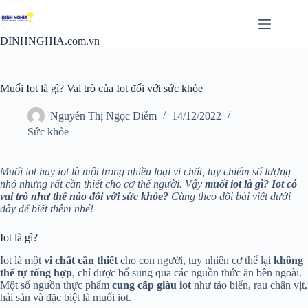
Chuyển
đến
phần
DINHNGHIA.com.vn
nội
dung
Muối Iot là gì? Vai trò của Iot đối với sức khỏe
Nguyễn Thị Ngọc Diễm
14/12/2022
Sức khỏe
Muối iot hay iot là một trong nhiều loại vi chất, tuy chiếm số lượng
nhỏ nhưng rất cần thiết cho cơ thể người. Vậy
muối iot là gì? Iot có
vai trò như thế nào đối với sức khỏe?
Cùng theo dõi bài viết dưới
đây để biết thêm nhé!
Iot là gì?
Iot là một
vi chất cần thiết
cho con người, tuy nhiên cơ thể lại
không
thể tự tổng hợp
, chỉ được bổ sung qua các nguồn thức ăn bên ngoài.
Một số nguồn thực phẩm
cung cấp giàu iot
như tảo biển, rau chân vịt,
hải sản và đặc biệt là muối iot.