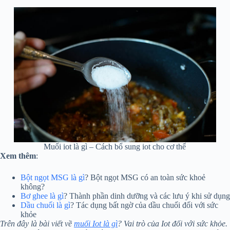
Muối iot là gì – Cách bổ sung iot cho cơ thể
Xem thêm
:
Bột ngọt MSG là gì
? Bột ngọt MSG có an toàn sức khoẻ
không?
Bơ ghee là gì
? Thành phần dinh dưỡng và các lưu ý khi sử dụng
Dầu chuối là gì
? Tác dụng bất ngờ của dầu chuối đối với sức
khỏe
Trên đây là bài viết về
muối Iot là gì
? Vai trò của Iot đối với sức khỏe.