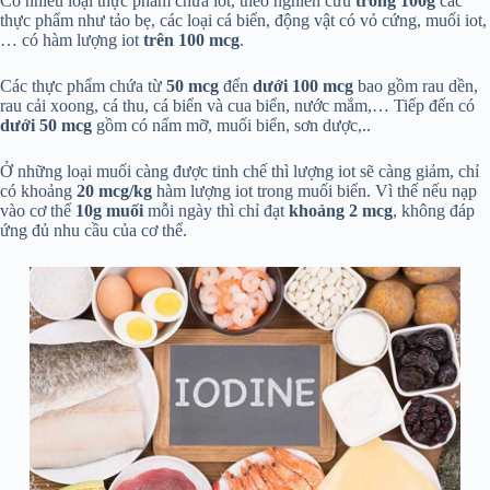
Có nhiều loại thực phẩm chứa iot, theo nghiên cứu
trong
100g
các
thực phẩm như tảo bẹ, các loại cá biển, động vật có vỏ cứng, muối iot,
… có hàm lượng iot
trên 100 mcg
.
Các thực phẩm chứa từ
50 mcg
đến
dưới 100 mcg
bao gồm rau dền,
rau cải xoong, cá thu, cá biển và cua biển, nước mắm,… Tiếp đến có
dưới 50 mcg
gồm có nấm mỡ, muối biển, sơn dược,..
Ở những loại muối càng được tinh chế thì lượng iot sẽ càng giảm, chỉ
có khoảng
20 mcg/kg
hàm lượng iot trong muối biển. Vì thế nếu nạp
vào cơ thể
10g muối
mỗi ngày thì chỉ đạt
khoảng 2 mcg
, không đáp
ứng đủ nhu cầu của cơ thể.