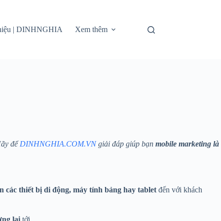
thiệu | DINHNGHIA
Xem thêm
Hãy để
DINHNGHIA.COM.VN
giải đáp giúp bạn
mobile marketing là
 các thiết bị di động, máy tính bảng hay tablet
đến với khách
ng lai
tới.