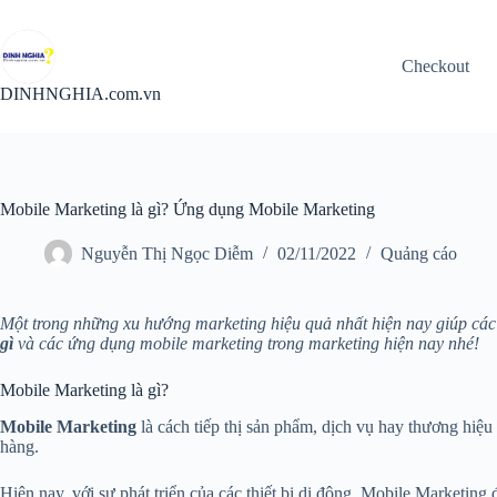
Chuyển
đến
phần
Checkout
nội
dung
DINHNGHIA.com.vn
Mobile Marketing là gì? Ứng dụng Mobile Marketing
Nguyễn Thị Ngọc Diễm
02/11/2022
Quảng cáo
Một trong những xu hướng marketing hiệu quả nhất hiện nay giúp cá
gì
và các ứng dụng mobile marketing trong marketing hiện nay nhé!
Mobile Marketing là gì?
Mobile Marketing
là cách tiếp thị sản phẩm, dịch vụ hay thương hiệu
hàng.
Hiện nay, với sự phát triển của các thiết bị di động, Mobile Marketing