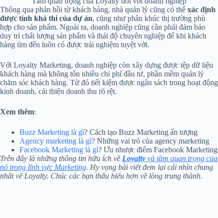
Tầm quan trọng của Loyalty đối với doanh nghiệp
Thông qua phản hồi từ khách hàng, nhà quản lý cũng có thể
xác định
được tính khả thi của dự án
, cũng như phân khúc thị trường phù
hợp cho sản phẩm. Ngoài ra, doanh nghiệp cũng cần phải đảm bảo
duy trì chất lượng sản phẩm và thái độ chuyên nghiệp để khi khách
hàng tìm đến luôn có được trải nghiệm tuyệt vời.
Với Loyalty Marketing, doanh nghiệp còn xây dựng được tệp dữ liệu
khách hàng mà không tốn nhiều chi phí đầu tư, phần mềm quản lý
chăm sóc khách hàng. Từ đó tiết kiệm được ngân sách trong hoạt động
kinh doanh, cải thiện doanh thu rõ rệt.
Xem thêm
:
Buzz Marketing là gì
? Cách tạo Buzz Marketing ấn tượng
Agency marketing là gì
? Những vai trò của agency marketing
Facebook Marketing là gì
? Ưu nhược điểm Facebook Marketing
Trên đây là những thông tin hữu ích về
Loyalty
và tầm quan trọng của
nó trong lĩnh vực Marketing
. Hy vọng bài viết đem lại cái nhìn chung
nhất về Loyalty. Chúc các bạn thấu hiểu hơn về lòng trung thành.