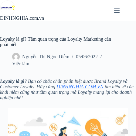
Chuyển
đến
phần
DINHNGHIA.com.vn
nội
dung
Loyalty là gì? Tầm quan trọng của Loyalty Marketing cần
phải biết
Nguyễn Thị Ngọc Diễm
05/06/2022
Việc làm
Loyalty là gì
? Bạn có chắc chắn phân biệt được Brand Loyalty và
Customer Loyalty. Hãy cùng
DINHNGHIA.COM.VN
tìm hiểu về các
khái niệm cũng như tầm quan trọng mà Loyalty mang lại cho doanh
nghiệp nhé!