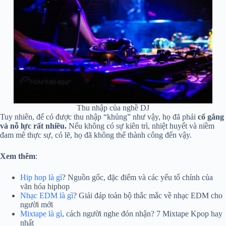
Thu nhập của nghề DJ
Tuy nhiên, để có được thu nhập “khủng” như vậy, họ đã phải
cố gắng
và nỗ lực rất nhiều.
Nếu không có sự kiên trì, nhiệt huyết và niềm
đam mê thực sự, có lẽ, họ đã không thể thành công đến vậy.
Xem thêm
:
Hip hop là gì
? Nguồn gốc, đặc điểm và các yếu tố chính của
văn hóa hiphop
Nhạc EDM là gì
? Giải đáp toàn bộ thắc mắc về nhạc EDM cho
người mới
Mixtape là gì
, cách người nghe đón nhận? 7 Mixtape Kpop hay
nhất