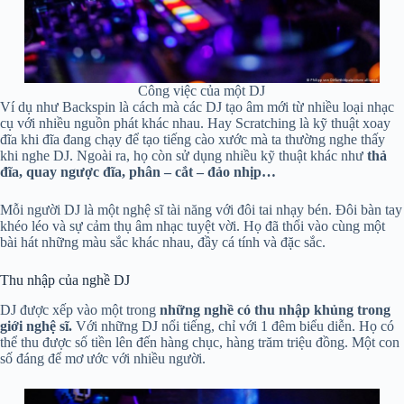
Công việc của một DJ
Ví dụ như Backspin là cách mà các DJ tạo âm mới từ nhiều loại nhạc
cụ với nhiều nguồn phát khác nhau. Hay Scratching là kỹ thuật xoay
đĩa khi đĩa đang chạy để tạo tiếng cào xước mà ta thường nghe thấy
khi nghe DJ. Ngoài ra, họ còn sử dụng nhiều kỹ thuật khác như
thả
đĩa, quay ngược đĩa, phân – cắt – đảo nhịp…
Mỗi người DJ là một nghệ sĩ tài năng với đôi tai nhạy bén. Đôi bàn tay
khéo léo và sự cảm thụ âm nhạc tuyệt vời. Họ đã thổi vào cùng một
bài hát những màu sắc khác nhau, đầy cá tính và đặc sắc.
Thu nhập của nghề DJ
DJ được xếp vào một trong
những nghề có thu nhập khủng trong
giới nghệ sĩ.
Với những DJ nổi tiếng, chỉ với 1 đêm biểu diễn. Họ có
thể thu được số tiền lên đến hàng chục, hàng trăm triệu đồng. Một con
số đáng để mơ ước với nhiều người.