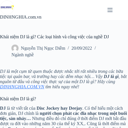
Chuyển
đến
phần
DINHNGHIA.com.vn
nội
dung
Khái niệm DJ là gì? Các loại hình và công việc của nghề DJ
Nguyễn Thị Ngọc Diễm
20/09/2022
Ngành nghề
DJ là một cụm từ quen thuộc được nhắc tới rất nhiều trong các bữa
tiệc tại quán bar, vũ trường hay các đêm nhạc hội… Vậy
DJ là gì
, bắt
nguồn từ đâu và công việc thực sự của một DJ là gì? Hãy cùng
DINHNGHIA.COM.VN
tìm hiểu ngay nhé!
Khái niệm DJ là gì?
DJ
là từ viết tắt của
Disc Jockey hay Deejay
. Có thể hiểu một cách
đơn giản, DJ chính là
người chọn phát các đĩa nhạc trong một buổi
tiệc, sàn nhảy…
Nhưng điều đó chỉ đúng ở thời điểm DJ mới bắt đầu
được ra đời vào những năm 30 của thế kỷ XX,. Cũng là thời điểm mà