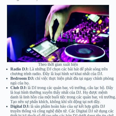
Theo thời gian xuất hiện
Radio DJ:
Là những DJ chọn các bài hát để phát sóng trên
chương trình radio. Đây là loại hình sơ khai nhất của DJ.
Bedroom DJ:
chỉ việc thực hiện phát đĩa tại ngay chính phòng
ngủ của họ.
Club DJ:
là DJ trong các quán bar, vũ trường, câu lạc bộ. Đây
là loại hình thường xuyên thấy nhất của DJ. Họ được mệnh
danh là linh hồn của một buổi tiệc trong các quán bar, vũ trường.
Tạo nên sự phấn khích, không khí sôi động tại nơi đây.
Digital DJ:
là sản phẩm hoàn hảo của sự kết hợp giữa DJ
truyền thống và công nghệ điện tử. Các Digital DJ sử dụng các
thiết bị kỹ thuật số để tạo nên các bản DJ dưới dạng tệp tin chứ