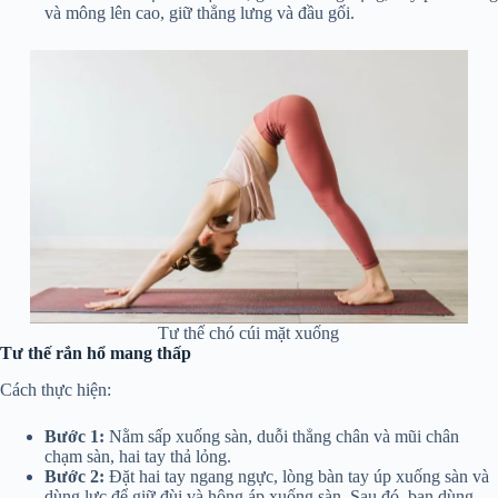
và mông lên cao, giữ thẳng lưng và đầu gối.
Tư thế chó cúi mặt xuống
Tư thế rắn hổ mang thấp
Cách thực hiện:
Bước 1:
Nằm sấp xuống sàn, duỗi thẳng chân và mũi chân
chạm sàn, hai tay thả lỏng.
Bước 2:
Đặt hai tay ngang ngực, lòng bàn tay úp xuống sàn và
dùng lực để giữ đùi và hông áp xuống sàn. Sau đó, bạn dùng