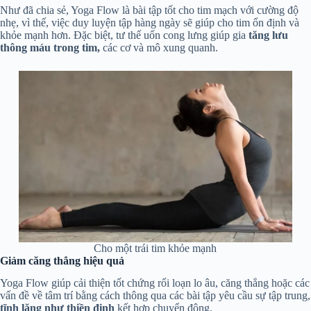
Như đã chia sẻ, Yoga Flow là bài tập tốt cho tim mạch với cường độ
nhẹ, vì thế, việc duy luyện tập hàng ngày sẽ giúp cho tim ổn định và
khỏe mạnh hơn. Đặc biệt, tư thế uốn cong lưng giúp gia
tăng lưu
thông máu trong tim,
các cơ và mô xung quanh.
Cho một trái tim khỏe mạnh
Giảm căng thẳng hiệu quả
Yoga Flow giúp cải thiện tốt chứng rối loạn lo âu, căng thẳng hoặc các
vấn đề về tâm trí bằng cách thông qua các bài tập yêu cầu sự tập trung,
tĩnh lặng như thiền định
kết hợp chuyển động.