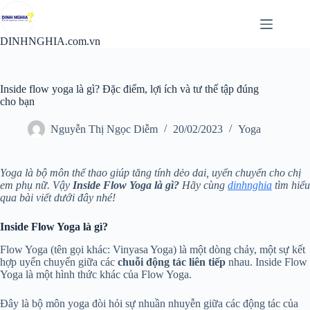
Chuyển
đến
phần
DINHNGHIA.com.vn
nội
dung
Inside flow yoga là gì? Đặc điểm, lợi ích và tư thế tập đúng
cho bạn
Nguyễn Thị Ngọc Diễm
20/02/2023
Yoga
Yoga là bộ môn thể thao giúp tăng tính dẻo dai, uyển chuyển cho chị
em phụ nữ. Vậy
Inside Flow Yoga là gì?
Hãy cùng
dinhnghia
tìm hiểu
qua bài viết dưới đây nhé!
Inside Flow Yoga là gì?
Flow Yoga (tên gọi khác: Vinyasa Yoga) là một dòng chảy, một sự kết
hợp uyển chuyển giữa các
chuỗi động tác liên tiếp
nhau. Inside Flow
Yoga là một hình thức khác của Flow Yoga.
Đây là bộ môn yoga đòi hỏi sự nhuần nhuyễn giữa các động tác của