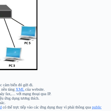
c cảm biến đó gửi đi.
ị nền tảng
XML
của website.
máy fax,… với mạng thoại qua IP.
iệu ứng dụng tương thích.
hác.
ud
có thể trực tiếp vào các ứng dụng thay vì phải thông qua
public