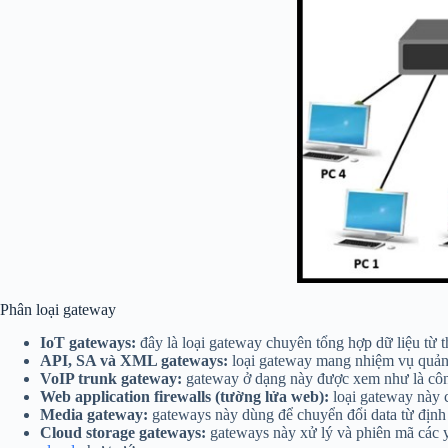
Phân loại gateway
IoT gateways:
đây là loại gateway chuyên tổng hợp dữ liệu từ t
API, SA và XML gateways:
loại gateway mang nhiệm vụ quản lý
VoIP trunk gateway:
gateway ở dạng này được xem như là công c
Web application firewalls (tường lửa web):
loại gateway này c
Media gateway:
gateways này dùng để chuyển đổi data từ định
Cloud storage gateways:
gateways này xử lý và phiên mã các y