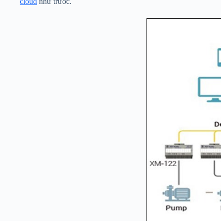
cloud
như trước.