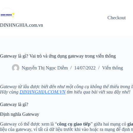
Chuyển
đến
phần
Checkout
nội
dung
DINHNGHIA.com.vn
Gateway là gì? Vai trò và ứng dụng gateway trong viễn thông
Nguyễn Thị Ngọc Diễm
14/07/2022
Viễn thông
Gateway từ lâu được biết đến như một công cụ không thể thiếu trong l
Hãy cùng
DINHNGHIA.COM.VN
tìm hiểu qua bài viết sau đây nhé!
Gateway là gì?
Định nghĩa Gateway
Gateway có thể được xem là “
công cụ giao tiếp
” giữa hai mạng có
gi
liệu của gateway, vì tất cả dữ liệu trước khi vào hoặc ra mạng để định 