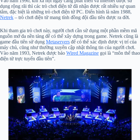
Vào năm 1990, khi xã hội ngày càng phát triển và Internet được sử
dụng rộng rãi thì các trò chơi điện tử đã nhận được rất nhiều sự quan
tâm, đặc biệt là những trò chơi điện tử PC. Điển hình là năm 1988,
Netrek
– trò chơi điện tử mang tính đồng đội đầu tiên được ra đời.
Khi tham gia trò chơi này, người chơi cần sử dụng một phần mềm mã
nguồn mở đa nền tảng để có thể xây dựng trong game. Netrek cũng là
game đầu tiên sử dụng
Metaservers
để có thể xác định được vị trí của
máy chủ, cũng như thường xuyên cập nhật thông tin của người chơi.
Vào năm 1993, Netrek được báo
Wired Magazine
gọi là “môn thể thao
điện tử trực tuyến đầu tiên”.