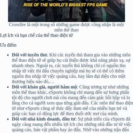
Crossfire là một trong số những game được công nhận là một
môn thể thao
Lợi ích và hạn chế của thể thao điện tử
Ưu điểm
Đối với tuyển thủ
: Khi các tuyển thủ tham gia vào những môn
thể thao điện tử sẽ giúp họ cải thiện được khả năng phản xạ, sự
nhanh nhẹn. Ngoài ra, các tuyển thủ không chỉ có nguồn thu
nhập từ việc thi đấu chuyên nghiệp mà họ sẽ có thể có thêm
nguồn thu nhập từ việc quảng cáo, hay làm đại diện cho một
thương hiệu nào đó,…
Đối với khán giả, người hâm mộ
: Cũng tương tự như những
môn thể thao khác, eSports không chỉ mang đến sự hưng phấn
tột độ cho người chơi mà còn mang đến cảm giác hồi hộp và lo
lắng cho cả người xem qua từng giải đấu. Các môn thể thao điện
tử như eSports cũng sẽ thúc đẩy đam mê của nhiều bạn trẻ và
giúp các bạn có động lực để theo đuổi ước mơ của mình.
Đối với nhà kinh doanh, đầu tư
: Sự phát triển của eSports đã
ngày càng mang đến nhiều lợi ích cho những nhà đầu tư từ việc
quảng cáo, bán vật phẩm hay áo đấu. Nhờ vào những trận đấu