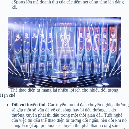
eSports lớn mà doanh thu của các tiệm net cũng tăng lên đáng
kể.
Thể thao điện tử mang lại nhiều lợi ích cho nhiều đối tượng
Hạn chế
Đối với tuyển thủ
: Các tuyển thủ thi đấu chuyên nghiệp thường
sẽ gặp một số vấn đề về cột sống hay bị tiểu đường,… do
thường xuyên phải thi đấu trong một thời gian dài. Tuổi nghề
của việc thi đấu thể thao điện tử tương đối ngắn, nên đôi khi nó
cũng là một áp lực buộc các tuyển thủ phải thành công sớm.