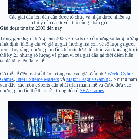
Các giải đấu lớn dần dần được tổ chức và nhận được nhiều sự
chú ý của các tuyển thủ cùng khán giả
Giai đoạn từ năm 2000 đến nay
Trong giai đoạn những năm 2000, eSports đã có những sự tăng trưởng
nhất định, không chỉ về giá trị giải thưởng mà còn về số lượng người
xem. Tuy rằng, những giải đấu chỉ mới được tổ chức vào khoảng trước
thế kỷ 21 nhưng số lượng và phạm vi của giải đấu tại thời điểm hiện
tại đã tăng lên đáng kể.
Có thể kể đến một số thành công của các giải đấu như
World Cyber
Games
,
Intel Extreme Masters
và
Major League Gaming
. Những năm
gần đây, các môn eSports dần phát triển mạnh mẽ và được đưa vào
những giải đấu thể thao lớn, trong đó có
SEA Games
.