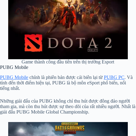
Game thành công đầu tiên trên thị trường Esport
PUBG Mobile
PUBG Mobile
chính là phiên bản được cải biên lại từ
PUBG PC
. Và
tính đến thời điểm hiện tại, PUBG là bộ môn eSport phổ biến, nổi
tiếng nhất.
Những giải đấu của PUBG không chỉ thu hút được đông đảo người
tham gia, mà còn thu hút được sự theo dõi của rất nhiều người. Nhất là
giải đấu PUBG Mobile Global Championship.