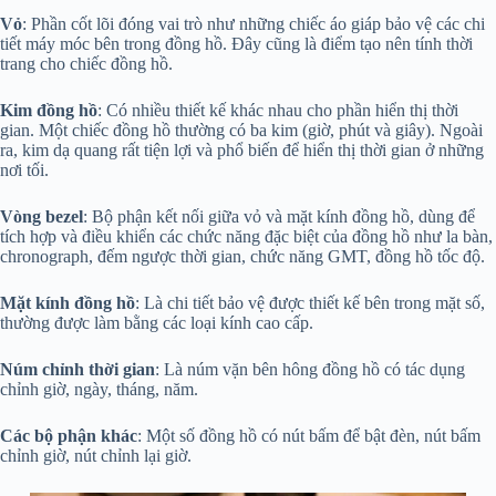
Vỏ
: Phần cốt lõi đóng vai trò như những chiếc áo giáp bảo vệ các chi
tiết máy móc bên trong đồng hồ. Đây cũng là điểm tạo nên tính thời
trang cho chiếc đồng hồ.
Kim đồng hồ
: Có nhiều thiết kế khác nhau cho phần hiển thị thời
gian. Một chiếc đồng hồ thường có ba kim (giờ, phút và giây). Ngoài
ra, kim dạ quang rất tiện lợi và phổ biến để hiển thị thời gian ở những
nơi tối.
Vòng bezel
: Bộ phận kết nối giữa vỏ và mặt kính đồng hồ, dùng để
tích hợp và điều khiển các chức năng đặc biệt của đồng hồ như la bàn,
chronograph, đếm ngược thời gian, chức năng GMT, đồng hồ tốc độ.
Mặt kính đồng hồ
: Là chi tiết bảo vệ được thiết kế bên trong mặt số,
thường được làm bằng các loại kính cao cấp.
Núm chỉnh thời gian
: Là núm vặn bên hông đồng hồ có tác dụng
chỉnh giờ, ngày, tháng, năm.
Các bộ phận khác
: Một số đồng hồ có nút bấm để bật đèn, nút bấm
chỉnh giờ, nút chỉnh lại giờ.