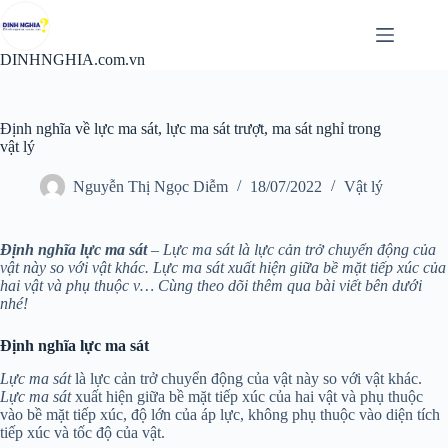
Chuyển
đến
phần
DINHNGHIA.com.vn
nội
dung
Định nghĩa về lực ma sát, lực ma sát trượt, ma sát nghỉ trong
vật lý
Nguyễn Thị Ngọc Diễm
18/07/2022
Vật lý
Định nghĩa lực ma sát
– Lực ma sát là lực cản trở chuyển động của
vật này so với vật khác. Lực ma sát xuất hiện giữa bề mặt tiếp xúc của
hai vật và phụ thuộc v… Cùng theo dõi thêm qua bài viết bên dưới
nhé!
Định nghĩa lực ma sát
Lực ma sát
là lực cản trở chuyển động của vật này so với vật khác.
Lực ma sát
xuất hiện giữa bề mặt tiếp xúc của hai vật và phụ thuộc
vào bề mặt tiếp xúc, độ lớn của áp lực, không phụ thuộc vào diện tích
tiếp xúc và tốc độ của vật.