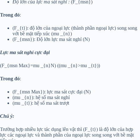
Độ lớn của lực ma sát nghỉ :
(F_{msn})
Trong đó
:
(F_{t}): độ lớn của ngoại lực (thành phần ngoại lực) song song
với bề mặt tiếp xúc (mu _{n})
(F_{msn}): Độ lớn lực ma sát nghỉ (N)
Lực ma sát nghỉ cực đại
(F_{msn Max}=mu _{n}N) ((mu _{n}>mu _{t}))
Trong đó
:
(F_{msn Max}): lực ma sát cực đại (N)
(mu _{n}): hệ số ma sát nghỉ
(mu _{t}): hệ số ma sát trượt
Chú ý:
Trường hợp nhiều lực tác dụng lên vật thì (F_{t}) là độ lớn của hợp
lực các ngoại lực và thành phần của ngoại lực song song với bề mặt