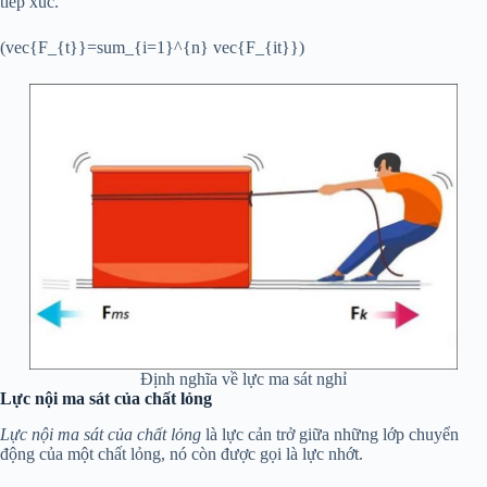
tiếp xúc.
(vec{F_{t}}=sum_{i=1}^{n} vec{F_{it}})
Định nghĩa về lực ma sát nghỉ
Lực nội ma sát của chất lỏng
Lực nội ma sát của chất lỏng
là lực cản trở giữa những lớp chuyển
động của một chất lỏng, nó còn được gọi là lực nhớt.