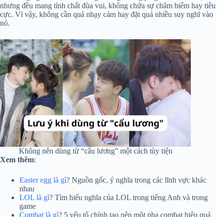
nhưng đều mang tính chất đùa vui, không chứa sự châm biếm hay tiêu
cực. Vì vậy, không cần quá nhạy cảm hay đặt quá nhiều suy nghĩ vào
nó.
Không nên dùng từ “cẩu lương” một cách tùy tiện
Xem thêm
:
Easter egg là gì
? Nguồn gốc, ý nghĩa trong các lĩnh vực khác
nhau
LOL là gì
? Tìm hiểu nghĩa của LOL trong tiếng Anh và trong
game
Combat là gì
? 5 yếu tố chính tạo nên một pha combat hiệu quả