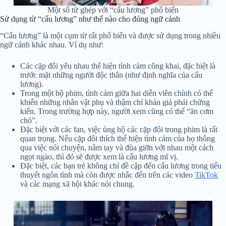
Một số từ ghép với “cẩu lương” phổ biến
Sử dụng từ “cẩu lương” như thế nào cho đúng ngữ cảnh
“Cẩu lương” là một cụm từ rất phổ biến và được sử dụng trong nhiều
ngữ cảnh khác nhau. Ví dụ như:
Các cặp đôi yêu nhau thể hiện tình cảm công khai, đặc biệt là
trước mặt những người độc thân (như định nghĩa của cẩu
lương).
Trong một bộ phim, tình cảm giữa hai diễn viên chính có thể
khiến những nhân vật phụ và thậm chí khán giả phải chứng
kiến. Trong trường hợp này, người xem cũng có thể “ăn cơm
chó”.
Đặc biệt với các fan, việc ủng hộ các cặp đôi trong phim là rất
quan trọng. Nếu cặp đôi thích thể hiện tình cảm của họ thông
qua việc nói chuyện, nắm tay và đùa giỡn với nhau một cách
ngọt ngào, thì đó sẽ được xem là cẩu lương mĩ vị.
Đặc biệt, các bạn trẻ không chỉ đề cập đến cẩu lương trong tiểu
thuyết ngôn tình mà còn được nhắc đến trên các video
TikTok
và các mạng xã hội khác nói chung.