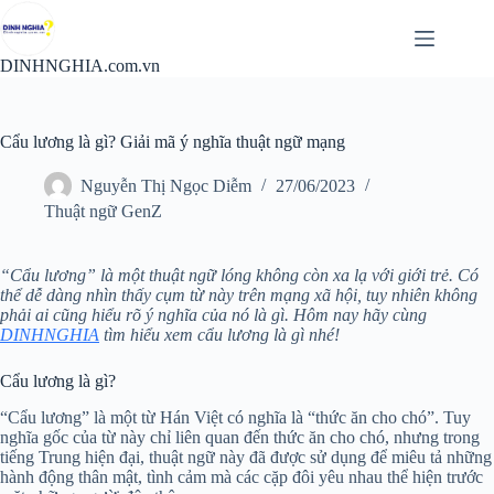
Chuyển
đến
phần
DINHNGHIA.com.vn
nội
dung
Cẩu lương là gì? Giải mã ý nghĩa thuật ngữ mạng
Nguyễn Thị Ngọc Diễm
27/06/2023
Thuật ngữ GenZ
“Cẩu lương” là một thuật ngữ lóng không còn xa lạ với giới trẻ. Có
thể dễ dàng nhìn thấy cụm từ này trên mạng xã hội, tuy nhiên không
phải ai cũng hiểu rõ ý nghĩa của nó là gì. Hôm nay hãy cùng
DINHNGHIA
tìm hiểu xem cẩu lương là gì nhé!
Cẩu lương là gì?
“Cẩu lương” là một từ Hán Việt có nghĩa là “thức ăn cho chó”. Tuy
nghĩa gốc của từ này chỉ liên quan đến thức ăn cho chó, nhưng trong
tiếng Trung hiện đại, thuật ngữ này đã được sử dụng để miêu tả những
hành động thân mật, tình cảm mà các cặp đôi yêu nhau thể hiện trước