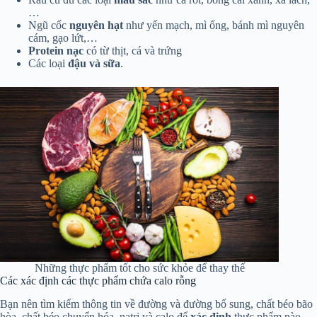
…
Ngũ cốc
nguyên hạt
như yến mạch, mì ống, bánh mì nguyên
cám, gạo lứt,…
Protein nạc
có từ thịt, cá và trứng
Các loại
đậu và sữa
.
Những thực phẩm tốt cho sức khỏe để thay thế
Các xác định các thực phẩm chứa calo rỗng
Bạn nên tìm kiếm thông tin về đường và đường bổ sung, chất béo bão
hòa, chất béo chuyển hóa, natri và calo để
xác định
thực phẩm nào