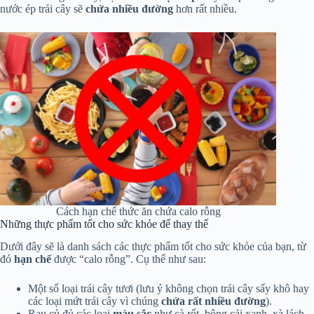
nước ép trái cây sẽ
chứa nhiều đường
hơn rất nhiều.
Cách hạn chế thức ăn chứa calo rỗng
Những thực phẩm tốt cho sức khỏe để thay thế
Dưới đây sẽ là danh sách các thực phẩm tốt cho sức khỏe của bạn, từ
đó
hạn chế
được “calo rỗng”. Cụ thể như sau:
Một số loại trái cây tươi (lưu ý không chọn trái cây sấy khô hay
các loại mứt trái cây vì chúng
chứa rất nhiều đường
).
Rau củ đủ các loại
màu sắc
như cà rốt, bông cải xanh, xà lách,