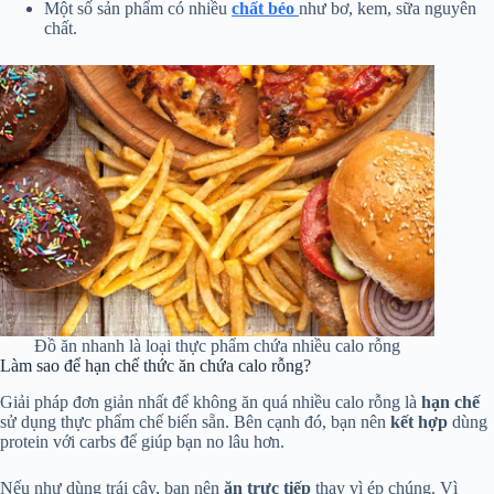
Một số sản phẩm có nhiều
chất béo
như bơ, kem, sữa nguyên
chất.
Đồ ăn nhanh là loại thực phẩm chứa nhiều calo rỗng
Làm sao để hạn chế thức ăn chứa calo rỗng?
Giải pháp đơn giản nhất để không ăn quá nhiều calo rỗng là
hạn chế
sử dụng thực phẩm chế biến sẵn. Bên cạnh đó, bạn nên
kết hợp
dùng
protein với carbs để giúp bạn no lâu hơn.
Nếu như dùng trái cây, bạn nên
ăn trực tiếp
thay vì ép chúng. Vì