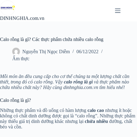
Chuyển
đến
phần
DINHNGHIA.com.vn
nội
dung
Calo rỗng là gì? Các thực phẩm chứa nhiều calo rỗng
Nguyễn Thị Ngọc Diễm
06/12/2022
Ẩm thực
Mỗi món ăn đều cung cấp cho cơ thể chúng ta một lượng chất cần
thiết, trong đó có calo rỗng. Vậy
calo rỗng là gì
và thực phẩm nào
chứa nhiều chất này? Hãy cùng dinhnghia.com.vn tìm hiểu nhé!
Calo rỗng là gì?
Những thực phẩm và đồ uống có hàm lượng
calo cao
nhưng ít hoặc
không có chất dinh dưỡng được gọi là “calo rỗng”. Những thực phẩm
này thiếu giá trị dinh dưỡng khác nhưng lại
chứa nhiều
đường, chất
béo và cồn.