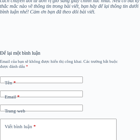
cách chuyển đổi từ đơn vị giờ sang giây chính xác nhất. Nếu có bất kỳ
thắc mắc nào về thông tin trong bài viết, bạn hãy để lại thông tin dưới
bình luận nhé! Cảm ơn bạn đã theo dõi bài viết.
Để lại một bình luận
Email của bạn sẽ không được hiển thị công khai.
Các trường bắt buộc
được đánh dấu
*
Tên
*
Email
*
Trang web
Viết bình luận
*