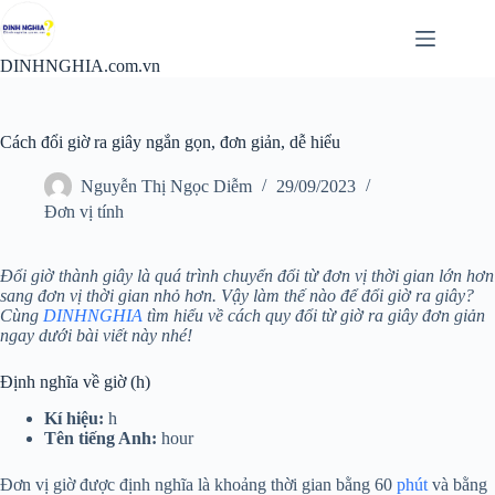
Chuyển
đến
phần
DINHNGHIA.com.vn
nội
dung
Cách đổi giờ ra giây ngắn gọn, đơn giản, dễ hiểu
Nguyễn Thị Ngọc Diễm
29/09/2023
Đơn vị tính
Đổi giờ thành giây là quá trình chuyển đổi từ đơn vị thời gian lớn hơn
sang đơn vị thời gian nhỏ hơn. Vậy làm thế nào để đổi giờ ra giây?
Cùng
DINHNGHIA
tìm hiểu về cách quy đổi từ giờ ra giây đơn giản
ngay dưới bài viết này nhé!
Định nghĩa về giờ (h)
Kí hiệu:
h
Tên tiếng Anh:
hour
Đơn vị giờ được định nghĩa là khoảng thời gian bằng 60
phút
và bằng