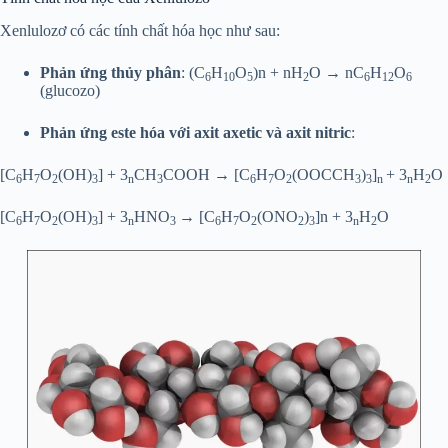
Xenlulozơ có các tính chất hóa học như sau:
Phản ứng thủy phân
: (C
H
O
)n + nH
O → nC
H
O
6
10
5
2
6
12
6
(glucozo)
Phản ứng este hóa với axit axetic và axit nitric
:
[C
H
O
(OH)
] + 3
CH
COOH → [C
H
O
(OOCCH
)
]
+ 3
H
O
6
7
2
3
n
3
6
7
2
3
3
n
n
2
[C
H
O
(OH)
] + 3
HNO
→ [C
H
O
(ONO
)
]n + 3
H
O
6
7
2
3
n
3
6
7
2
2
3
n
2