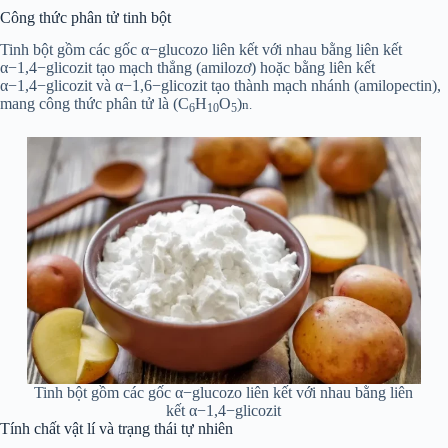
Công thức phân tử tinh bột
Tinh bột gồm các gốc α−glucozo liên kết với nhau bằng liên kết
α−1,4−glicozit tạo mạch thẳng (amilozơ) hoặc bằng liên kết
α−1,4−glicozit và α−1,6−glicozit tạo thành mạch nhánh (amilopectin),
mang công thức phân tử là (C
H
O
)
n.
6
10
5
Tinh bột gồm các gốc α−glucozo liên kết với nhau bằng liên
kết α−1,4−glicozit
Tính chất vật lí và trạng thái tự nhiên