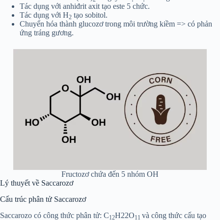
Tác dụng với anhiđrit axit tạo este 5 chức.
Tác dụng với H
tạo sobitol.
2
Chuyển hóa thành glucozơ trong môi trường kiềm => có phản
ứng tráng gương.
Fructozơ chứa đến 5 nhóm OH
Lý thuyết về Saccarozơ
Cấu trúc phân tử Saccarozơ
Saccarozo có công thức phân tử: C
H22O
và công thức cấu tạo
12
11