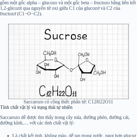
gồm một gốc alpha – glucozo và một gốc beta – fructozo bằng liên kết
1,2-glicozit qua nguyên tử oxi giữa C1 của glucozơ và C2 của
fructozơ (C1−O−C2).
Saccarozo có công thức phân tử: C12H22O11
Tính chất vật lý và trạng thái tự nhiên
Saccarozo dễ được tìm thấy trong cây mía, đường phèn, đường cát,
đường kính,… với các tính chất vật lý:
Là chất kết tinh, không màu, dễ tan trong nước, ngọt hơn glucoz