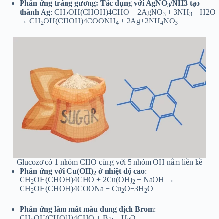
Phản ứng tráng gương: Tác dụng với AgNO
/NH3 tạo
3
thành Ag
: CH
OH(CHOH)4CHO + 2AgNO
+ 3NH
+ H2O
2
3
3
→ CH
OH(CHOH)4COONH
+ 2Ag+2NH
NO
2
4
4
3
Glucozơ có 1 nhóm CHO cùng với 5 nhóm OH nằm liền kề
Phản ứng với Cu(OH)
ở nhiệt độ cao
:
2
CH
OH(CHOH)4CHO + 2Cu(OH)
+ NaOH →
2
2
CH
OH(CHOH)4COONa + Cu
O+3H
O
2
2
2
Phản ứng làm mất màu dung dịch Brom
:
CH
OH(CHOH)4CHO + Br
+ H
O →