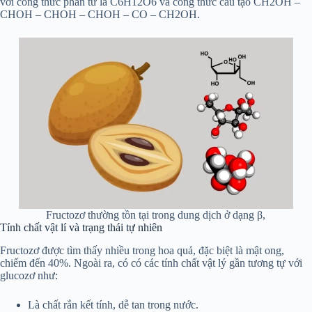
với công thức phân tử là C6H12O6 và công thức cấu tạo CH2OH –
CHOH – CHOH – CHOH – CO – CH2OH.
Fructozơ thường tồn tại trong dung dịch ở dạng β,
Tính chất vật lí và trạng thái tự nhiên
Fructozơ được tìm thấy nhiều trong hoa quả, đặc biệt là mật ong,
chiếm đến 40%. Ngoài ra, có có các tính chất vật lý gần tương tự với
glucozơ như:
Là chất rắn kết tính, dễ tan trong nước.