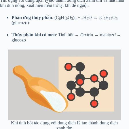
Tác dụng với dung dịch I
tạo thành dung dịch xanh tím và mất màu
2
khi đun nóng, xuất hiện màu trở lại khi để nguội.
Phản ứng thủy phân
: (C
H
O
)n +
H
O →
C
H
O
6
10
5
n
2
n
6
12
6
(glucozo)
Thủy phân khi có men
: Tinh bột → đextrin → mantozơ →
glucozơ
Khi tinh bột tác dụng với dung dịch I2 tạo thành dung dịch
xanh tím