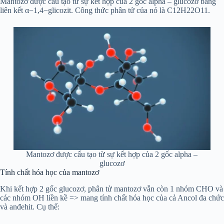
Mantozơ được cấu tạo từ sự kết hợp của 2 gốc alpha – glucozơ bằng
liên kết α−1,4−glicozit. Công thức phân tử của nó là C12H22O11.
Mantozơ được cấu tạo từ sự kết hợp của 2 gốc alpha –
glucozơ
Tính chất hóa học của mantozơ
Khi kết hợp 2 gốc glucozơ, phân tử mantozơ vẫn còn 1 nhóm CHO và
các nhóm OH liền kề => mang tính chất hóa học của cả Ancol đa chức
và anđehit. Cụ thể: