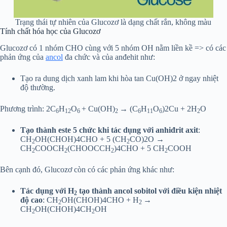
Trạng thái tự nhiên của Glucozơ là dạng chất rắn, không màu
Tính chất hóa học của Glucozơ
Glucozơ có 1 nhóm CHO cùng với 5 nhóm OH nằm liền kề => có các
phản ứng của
ancol
đa chức và của anđehit như:
Tạo ra dung dịch xanh lam khi hòa tan Cu(OH)2 ở ngay nhiệt
độ thường.
Phương trình: 2C
H
O
+ Cu(OH)
→ (C
H
O
)2Cu + 2H
O
6
12
6
2
6
11
6
2
Tạo thành este 5 chức khi tác dụng với anhiđrit axit
:
CH
OH(CHOH)4CHO + 5 (CH
CO)2O →
2
2
CH
COOCH
(CHOOCCH
)4CHO + 5 CH
COOH
2
2
2
2
Bên cạnh đó, Glucozơ còn có các phản ứng khác như:
Tác dụng với H
tạo thành ancol sobitol với điều kiện nhiệt
2
độ cao
: CH
OH(CHOH)4CHO + H
→
2
2
CH
OH(CHOH)4CH
OH
2
2