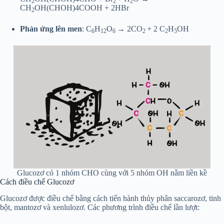
2
2
2
CH
OH(CHOH)4COOH + 2HBr
2
Phản ứng lên men
: C
H
O
→ 2CO
+ 2 C
H
OH
6
12
6
2
2
5
Glucozơ có 1 nhóm CHO cùng với 5 nhóm OH nằm liền kề
Cách điều chế Glucozơ
Glucozơ được điều chế bằng cách tiến hành thủy phân saccarozơ, tinh
bột, mantozơ và xenlulozơ. Các phương trình điều chế lần lượt: