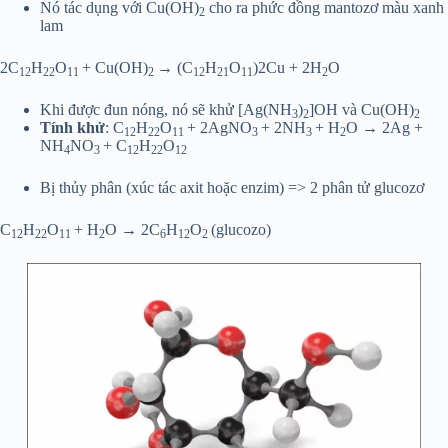
Nó tác dụng với Cu(OH)
cho ra phức đồng mantozơ màu xanh
2
lam
2C
H
O
+ Cu(OH)
→ (C
H
O
)2Cu + 2H
O
12
22
11
2
12
21
11
2
Khi được đun nóng, nó sẽ khử [Ag(NH
)
]OH và Cu(OH)
3
2
2
Tính khử
: C
H
O
+ 2AgNO
+ 2NH
+ H
O → 2Ag +
12
22
11
3
3
2
NH
NO
+ C
H
O
4
3
12
22
12
Bị thủy phân (xúc tác axit hoặc enzim) => 2 phân tử glucozơ
C
H
O
+ H
O → 2C
H
O
(glucozo)
12
22
11
2
6
12
2