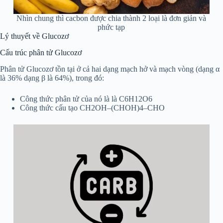
Nhìn chung thì cacbon được chia thành 2 loại là đơn giản và
phức tạp
Lý thuyết về Glucozơ
Cấu trúc phân tử Glucozơ
Phân tử Glucozơ tồn tại ở cả hai dạng mạch hở và mạch vòng (dạng α
là 36% dạng β là 64%), trong đó:
Công thức phân tử của nó là là C6H12O6
Công thức cấu tạo CH2OH–(CHOH)4–CHO