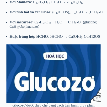
Với Mantozơ
: C
H
O
+ H
O → 2C
H
O
12
22
11
2
6
12
6
Với tinh bột và xenlulozơ
: (C
H
O
)
+
H
O →
C
H
O
5
6
10
n
n
2
n
6
12
6
Với saccarozơ
: C
H
O
+ H
O → C
H
O
(glucozo) +
12
22
11
2
6
12
6
C
H
O
(fructozo)
6
12
6
Hoặc trùng hợp HCHO
: 6HCHO → Ca(OH)
C6H12O6
6
Glucozơ được điều chế bằng cách tiến hành thủy phân