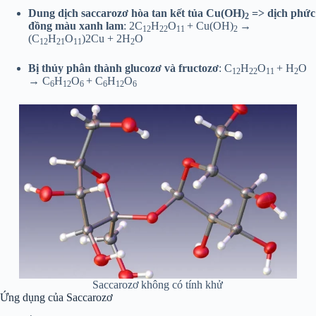
Dung dịch saccarozơ hòa tan kết tủa Cu(OH)
=> dịch phức
2
đồng màu xanh lam
: 2C
H
O
+ Cu(OH)
→
12
22
11
2
(C
H
O
)2Cu + 2H
O
12
21
11
2
Bị thủy phân thành glucozơ và fructozơ
: C
H
O
+ H
O
12
22
11
2
→ C
H
O
+ C
H
O
6
12
6
6
12
6
Saccarozơ không có tính khử
Ứng dụng của Saccarozơ