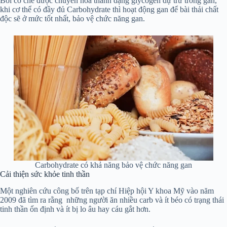
Bởi cơ chế được chuyển hóa thành dạng glycogen dự trữ trong gan,
khi cơ thể có đầy đủ Carbohydrate thì hoạt động gan để bài thải chất
độc sẽ ở mức tốt nhất, bảo vệ chức năng gan.
Carbohydrate có khả năng bảo vệ chức năng gan
Cải thiện sức khỏe tinh thần
Một nghiên cứu công bố trên tạp chí Hiệp hội Y khoa Mỹ vào năm
2009 đã tìm ra rằng những người ăn nhiều carb và ít béo có trạng thái
tinh thần ổn định và ít bị lo âu hay cáu gắt hơn.