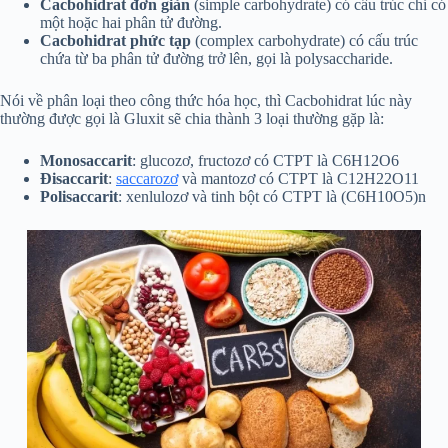
Cacbohidrat đơn giản
(simple carbohydrate) có cấu trúc chỉ có
một hoặc hai phân tử đường.
Cacbohidrat phức tạp
(complex carbohydrate) có cấu trúc
chứa từ ba phân tử đường trở lên, gọi là polysaccharide.
Nói về phân loại theo công thức hóa học, thì Cacbohidrat lúc này
thường được gọi là Gluxit sẽ chia thành 3 loại thường gặp là:
Monosaccarit
: glucozơ, fructozơ có CTPT là C6H12O6
Đisaccarit
:
saccarozơ
và mantozơ có CTPT là C12H22O11
Polisaccarit
: xenlulozơ và tinh bột có CTPT là (C6H10O5)n