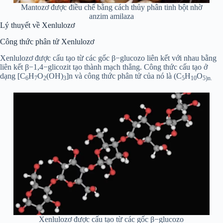
Mantozơ được điều chế bằng cách thủy phân tinh bột nhờ
anzim amilaza
Lý thuyết về Xenlulozơ
Công thức phân tử Xenlulozơ
Xenlulozơ được cấu tạo từ các gốc β−glucozo liên kết với nhau bằng
liên kết β−1,4−glicozit tạo thành mạch thẳng. Công thức cấu tạo ở
dạng [C
H
O
(OH)
]n và công thức phân tử của nó là (C
H
O
6
7
2
3
5
10
5)n.
Xenlulozơ được cấu tạo từ các gốc β−glucozo