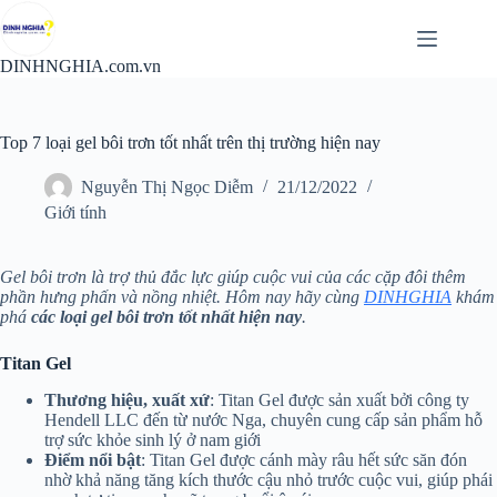
Chuyển
đến
phần
DINHNGHIA.com.vn
nội
dung
Top 7 loại gel bôi trơn tốt nhất trên thị trường hiện nay
Nguyễn Thị Ngọc Diễm
21/12/2022
Giới tính
Gel bôi trơn là trợ thủ đắc lực giúp cuộc vui của các cặp đôi thêm
phần hưng phấn và nồng nhiệt. Hôm nay hãy cùng
DINHGHIA
khám
phá
các loại gel bôi trơn tốt nhất hiện nay
.
Titan Gel
Thương hiệu, xuất xứ
: Titan Gel được sản xuất bởi công ty
Hendell LLC đến từ nước Nga, chuyên cung cấp sản phẩm hỗ
trợ sức khỏe sinh lý ở nam giới
Điểm nổi bật
: Titan Gel được cánh mày râu hết sức săn đón
nhờ khả năng tăng kích thước cậu nhỏ trước cuộc vui, giúp phái