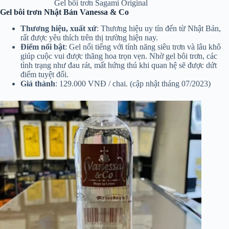
Gel bôi trơn Sagami Original
Gel bôi trơn Nhật Bản Vanessa & Co
Thương hiệu, xuất xứ
: Thương hiệu uy tín đến từ Nhật Bản,
rất được yêu thích trên thị trường hiện nay.
Điểm nổi bật
: Gel nổi tiếng với tính năng siêu trơn và lâu khô
giúp cuộc vui được thăng hoa trọn vẹn. Nhờ gel bôi trơn, các
tình trạng như đau rát, mất hứng thú khi quan hệ sẽ được dứt
điểm tuyệt đối.
Giá thành
: 129.000 VNĐ / chai. (cập nhật tháng 07/2023)