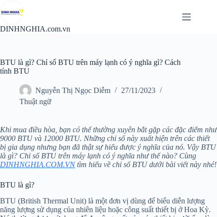
Chuyển
đến
phần
DINHNGHIA.com.vn
nội
dung
BTU là gì? Chỉ số BTU trên máy lạnh có ý nghĩa gì? Cách
tính BTU
Nguyễn Thị Ngọc Diễm
27/11/2023
Thuật ngữ
Khi mua điều hòa, bạn có thể thường xuyên bắt gặp các đặc điểm như
9000 BTU và 12000 BTU. Những chỉ số này xuất hiện trên các thiết
bị gia dụng nhưng bạn đã thật sự hiểu được ý nghĩa của nó. Vậy BTU
là gì? Chỉ số BTU trên máy lạnh có ý nghĩa như thế nào? Cùng
DINHNGHIA.COM.VN
tìm hiểu về chỉ số BTU dưới bài viết này nhé!
BTU là gì?
BTU (British Thermal Unit) là một đơn vị dùng để biểu diễn lượng
năng lượng sử dụng của nhiên liệu hoặc công suất thiết bị ở Hoa Kỳ.