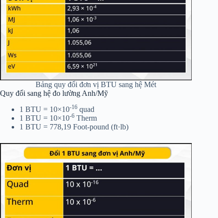
Bảng quy đổi đơn vị BTU sang hệ Mét
Quy đổi sang hệ đo lường Anh/Mỹ
-16
1 BTU = 10×10
quad
-6
1 BTU = 10×10
Therm
1 BTU = 778,19 Foot-pound (ft·lb)