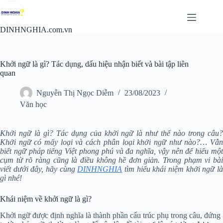
Chuyển
đến
phần
DINHNGHIA.com.vn
nội
dung
Khởi ngữ là gì? Tác dụng, dấu hiệu nhận biết và bài tập liên
quan
Nguyễn Thị Ngọc Diễm
23/08/2023
Văn học
Khởi ngữ là gì
? Tác dụng của khởi ngữ là như thế nào trong câu
Khởi ngữ có mấy loại và cách phân loại khởi ngữ như nào?… Vẫn
biết ngữ pháp tiếng Việt phong phú và đa nghĩa, vậy nên để hiểu một
cụm từ rõ ràng cũng là điều không hề đơn giản. Trong phạm vi bài
viết dưới đây, hãy cùng
DINHNGHIA
tìm hiểu khái niệm khởi ngữ l
gì nhé!
Khái niệm về khởi ngữ là gì?
Khởi ngữ được định nghĩa là thành phần cấu trúc phụ trong câu, đứng