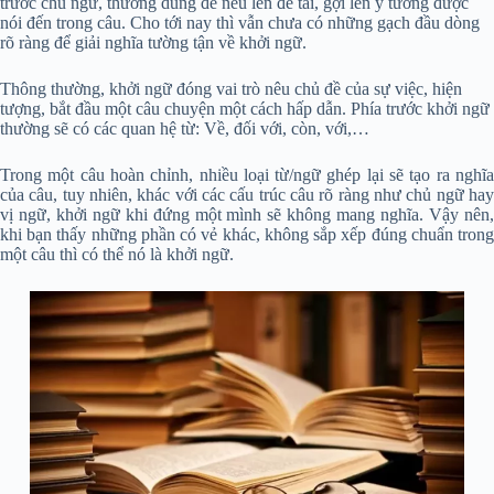
trước chủ ngữ, thường dùng để nêu lên đề tài, gợi lên ý tưởng được
nói đến trong câu. Cho tới nay thì vẫn chưa có những gạch đầu dòng
rõ ràng để giải nghĩa tường tận về khởi ngữ.
Thông thường, khởi ngữ đóng vai trò nêu chủ đề của sự việc, hiện
tượng, bắt đầu một câu chuyện một cách hấp dẫn. Phía trước khởi ngữ
thường sẽ có các quan hệ từ: Về, đối với, còn, với,…
Trong một câu hoàn chỉnh, nhiều loại từ/ngữ ghép lại sẽ tạo ra nghĩa
của câu, tuy nhiên, khác với các cấu trúc câu rõ ràng như chủ ngữ hay
vị ngữ, khởi ngữ khi đứng một mình sẽ không mang nghĩa. Vậy nên,
khi bạn thấy những phần có vẻ khác, không sắp xếp đúng chuẩn trong
một câu thì có thể nó là khởi ngữ.