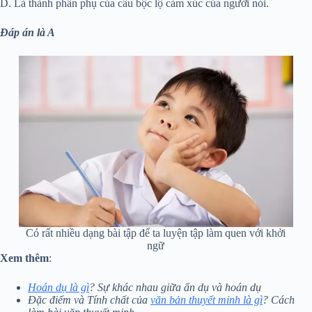
D. Là thành phần phụ của câu bộc lộ cảm xúc của người nói.
Đáp án là A
Có rất nhiều dạng bài tập để ta luyện tập làm quen với khởi
ngữ
Xem thêm
:
Hoán dụ là gì
? Sự khác nhau giữa ẩn dụ và hoán dụ
Đặc điểm và Tính chất của
văn bản thuyết minh là gì
? Cách