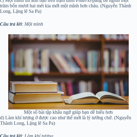
c) Một mình thì anh bạn trên trạm đỉnh Phan-xi-păng ba nghìn một
trăm bốn mươi hai mét kia mới một mình hơn cháu. (Nguyễn Thành
Long, Lặng lẽ Sa Pa)
Câu trả lời
: Một mình
Một số bài tập khẩu ngữ giúp bạn dễ hiểu hơn
d) Làm khí tượng ở được cao như thế mới là lý tưởng chứ. (Nguyễn
Thành Long, Lặng lẽ Sa Pa)
Câu trả lời
: Làm khí tượng