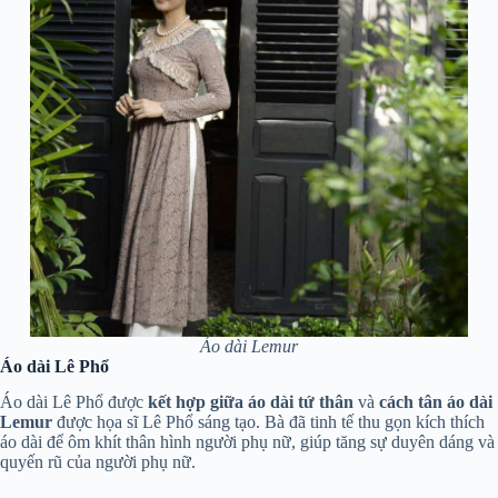
Áo dài Lemur
Áo dài Lê Phổ
Áo dài Lê Phổ được
kết hợp giữa áo dài tứ thân
và
cách tân áo dài
Lemur
được họa sĩ Lê Phổ sáng tạo. Bà đã tinh tế thu gọn kích thích
áo dài để ôm khít thân hình người phụ nữ, giúp tăng sự duyên dáng và
quyến rũ của người phụ nữ.