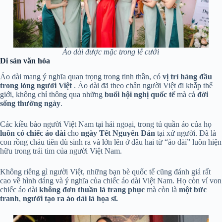
Áo dài được mặc trong lễ cưới
Di sản văn hóa
Áo dài mang ý nghĩa quan trọng trong tinh thần, có
vị trí hàng đầu
trong lòng người Việt
. Áo dài đã theo chân người Việt đi khắp thế
giới, không chỉ thông qua những
buổi hội nghị quốc tế
mà cả
đời
sống thường ngày
.
Các kiều bào người Việt Nam tại hải ngoại, trong tủ quần áo của họ
luôn có chiếc áo dài
cho
ngày Tết Nguyên Đán
tại xứ người. Đã là
con rồng cháu tiên dù sinh ra và lớn lên ở đâu hai từ “áo dài” luôn hiện
hữu trong trái tim của người Việt Nam.
Không riêng gì người Việt, những bạn bè quốc tế cũng đánh giá rất
cao về hình dáng và ý nghĩa của chiếc áo dài Việt Nam. Họ còn ví von
chiếc áo dài
không đơn thuần
là
trang phục
mà còn là
một bức
tranh
,
người tạo ra áo dài là họa sĩ.