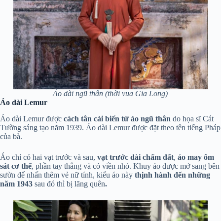
Áo dài ngũ thân (thời vua Gia Long)
Áo dài Lemur
Áo dài Lemur được
cách tân cải biến từ áo ngũ thân
do họa sĩ Cát
Tường sáng tạo năm 1939. Áo dài Lemur được đặt theo tên tiếng Pháp
của bà.
Áo chỉ có hai vạt trước và sau,
vạt trước dài chấm đất
,
áo may ôm
sát cơ thể
, phần tay thẳng và có viền nhỏ. Khuy áo được mở sang bên
sườn để nhấn thêm vẻ nữ tính, kiểu áo này
thịnh hành đến những
năm 1943
sau đó thì bị lãng quên
.