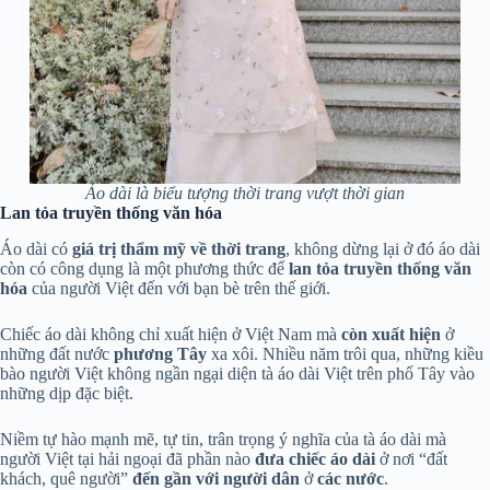
Áo dài là biểu tượng thời trang vượt thời gian
Lan tỏa truyền thống văn hóa
Áo dài có
giá trị thẩm mỹ
về
thời trang
, không dừng lại ở đó áo dài
còn có công dụng là một phương thức để
lan tỏa truyền thống văn
hóa
của người Việt đến với bạn bè trên thế giới.
Chiếc áo dài không chỉ xuất hiện ở Việt Nam mà
còn xuất hiện
ở
những đất nước
phương Tây
xa xôi. Nhiều năm trôi qua, những kiều
bào người Việt không ngần ngại diện tà áo dài Việt trên phố Tây vào
những dịp đặc biệt.
Niềm tự hào mạnh mẽ, tự tin, trân trọng ý nghĩa của tà áo dài mà
người Việt tại hải ngoại đã phần nào
đưa chiếc áo dài
ở nơi “đất
khách, quê người”
đến gần với người dân
ở
các nước
.