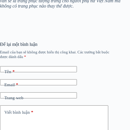
vẫn sẽ là trang phục tượng trưng cho người phụ nữ Việt Nam mà
không có trang phục nào thay thế được.
Để lại một bình luận
Email của bạn sẽ không được hiển thị công khai.
Các trường bắt buộc
được đánh dấu
*
Tên
*
Email
*
Trang web
Viết bình luận
*