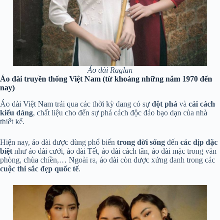
Áo dài Raglan
Áo dài truyền thống Việt Nam (từ khoảng những năm 1970 đến
nay)
Áo dài Việt Nam trải qua các thời kỳ đang có sự
đột phá
và
cải cách
kiểu dáng
, chất liệu cho đến sự phá cách độc đáo bạo dạn của nhà
thiết kế.
Hiện nay, áo dài được dùng phổ biến
trong đời sống
đến
các dịp đặc
biệt
như áo dài cưới, áo dài Tết, áo dài cách tân, áo dài mặc trong văn
phòng, chùa chiền,… Ngoài ra, áo dài còn được xứng danh trong các
cuộc thi sắc đẹp quốc tế
.