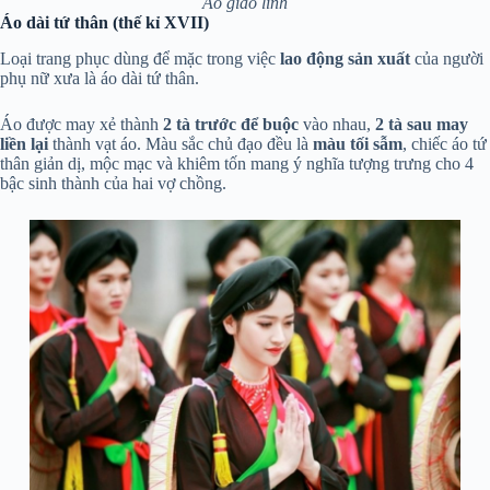
Áo giao lĩnh
Áo dài tứ thân (thế kỉ XVII)
Loại trang phục dùng để mặc trong việc
lao động sản xuất
của người
phụ nữ xưa là áo dài tứ thân.
Áo được may xẻ thành
2 tà trước để buộc
vào nhau,
2 tà sau may
liền lại
thành vạt áo. Màu sắc chủ đạo đều là
màu tối sẫm
, chiếc áo tứ
thân giản dị, mộc mạc và khiêm tốn mang ý nghĩa tượng trưng cho 4
bậc sinh thành của hai vợ chồng.