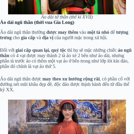
Áo dài tứ thân (thế kỉ XVII)
Áo dài ngũ thân (thời vua Gia Long)
Áo dài ngũ thân thường
được may thêm
vào
một tà nhỏ
để
tượng
trưng
cho
gia cấp
và
địa vị
của người mặc trong xã hội.
Đối với
giai cấp quan lại, quý tộc
thì họ sẽ mặc những chiếc
áo ngũ
thân
có 4 vạt được may thành 2 tà áo xẻ 2 bên như áo dài, nhưng
phần tà trước áo có thêm một vạt áo ở bên trong như lớp lót kín đáo,
phần đó chính là vạt áo thứ 5.
Áo dài ngũ thân được
may theo xu hướng rộng rãi
, có phần cổ với
đường nét mũi khâu đẹp đẽ, độc đáo được thịnh hành đến từ đầu thế
kỷ XX.