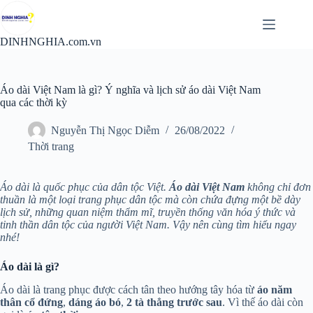
Chuyển
đến
phần
DINHNGHIA.com.vn
nội
dung
Áo dài Việt Nam là gì? Ý nghĩa và lịch sử áo dài Việt Nam
qua các thời kỳ
Nguyễn Thị Ngọc Diễm
26/08/2022
Thời trang
Áo dài là quốc phục của dân tộc Việt.
Áo dài Việt Nam
không chỉ đơn
thuần là một loại trang phục dân tộc mà còn chứa đựng một bề dày
lịch sử, những quan niệm thẩm mĩ, truyền thống văn hóa ý thức và
tinh thần dân tộc của người Việt Nam. Vậy nên cùng tìm hiểu ngay
nhé!
Áo dài là gì?
Áo dài là trang phục được cách tân theo hướng tây hóa từ
áo năm
thân cổ đứng
,
dáng áo bó
,
2 tà thẳng trước sau
. Vì thế áo dài còn