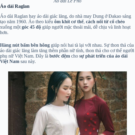
Áo dài Lê Phổ
Áo dài Raglan
Áo dài Raglan hay áo dài giác lăng, do nhà may Dung ở Đakao sáng
tạo năm 1960. Áo theo kiểu
ôm khít cơ thể
,
cách nối từ cổ chéo
xuống một
góc 45 độ
giúp người mặc thoải mái, dễ chịu và linh hoạt
hơn.
Hàng nút bấm bên hông
giúp nói hai tà lại với nhau. Sự thon thả của
áo dài giác lăng làm tăng thêm phần nữ tính, thon thả cho cơ thể người
phụ nữ Việt Nam. Đây là
bước đệm
cho
sự phát triển của áo dài
Việt Nam
sau này.