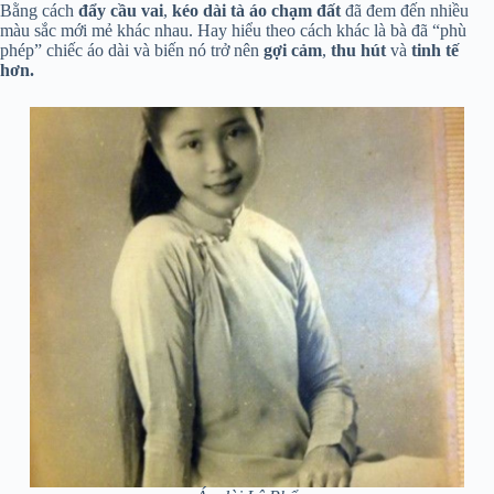
Bằng cách
đẩy cầu vai
,
kéo dài tà áo chạm đất
đã đem đến nhiều
màu sắc mới mẻ khác nhau. Hay hiểu theo cách khác là bà đã “phù
phép” chiếc áo dài và biến nó trở nên
gợi cảm
,
thu hút
và
tinh tế
hơn.