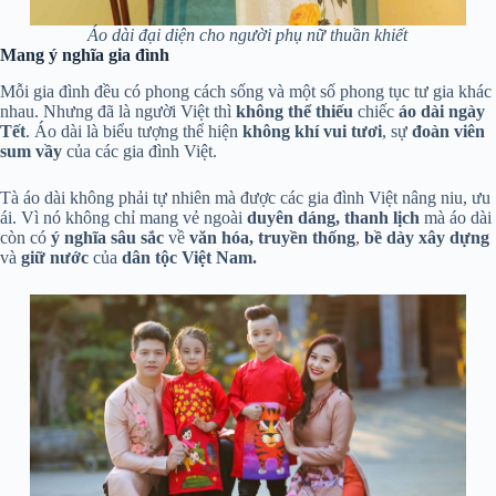
Áo dài đại diện cho người phụ nữ thuần khiết
Mang ý nghĩa gia đình
Mỗi gia đình đều có phong cách sống và một số phong tục tư gia khác
nhau. Nhưng đã là người Việt thì
không thể thiếu
chiếc
áo dài ngày
Tết
. Áo dài là biểu tượng thể hiện
không khí vui tươi
, sự
đoàn viên
sum vầy
của các gia đình Việt.
Tà áo dài không phải tự nhiên mà được các gia đình Việt nâng niu, ưu
ái. Vì nó không chỉ mang vẻ ngoài
duyên dáng, thanh lịch
mà áo dài
còn có
ý nghĩa sâu sắc
về
văn hóa,
truyền thống
,
bề dày xây dựng
và
giữ nước
của
dân tộc Việt Nam.