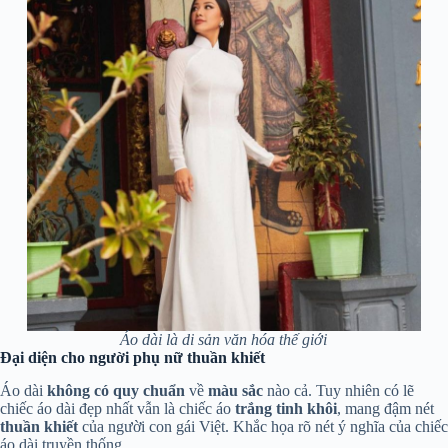
Áo dài là di sản văn hóa thế giới
Đại diện cho người phụ nữ thuần khiết
Áo dài
không có quy chuẩn
về
màu sắc
nào cả. Tuy nhiên có lẽ
chiếc áo dài đẹp nhất vẫn là chiếc áo
trắng tinh khôi
, mang đậm nét
thuần khiết
của người con gái Việt. Khắc họa rõ nét ý nghĩa của chiếc
áo dài truyền thống.