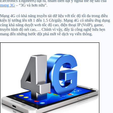
Electronics Engineers) đặt ra, nhằm diễn đạt ý nghĩa thế hệ sau của
mạng 3G
– “3G và hơn nữa”.
Mạng 4G có khả năng truyền tải dữ liệu với tốc độ tối đa trong điều
kiện lý tưởng lên tới 1 đến 1.5 Gb/giây. Mạng 4G có nhiều ứng dụng
cùng khả năng duyệt web tốc độ cao, điện thoại IP (VoIP), game,
truyền hình độ nét cao,… Chính vì vậy, đây là công nghệ hứa hẹn
mang đến những bước đột phá mới về dịch vụ viễn thông.