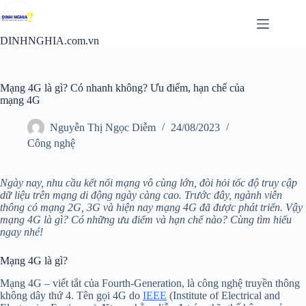
Chuyển
đến
phần
DINHNGHIA.com.vn
nội
dung
Mạng 4G là gì? Có nhanh không? Ưu điểm, hạn chế của
mạng 4G
Nguyễn Thị Ngọc Diễm
24/08/2023
Công nghệ
Ngày nay, nhu cầu kết nối mạng vô cùng lớn, đòi hỏi tốc độ truy cập
dữ liệu trên mạng di động ngày càng cao. Trước đây, ngành viễn
thông có mạng 2G, 3G và hiện nay mạng 4G đã được phát triển. Vậy
mạng 4G là gì? Có những ưu điểm và hạn chế nào? Cùng tìm hiểu
ngay nhé!
Mạng 4G là gì?
Mạng 4G – viết tắt của Fourth-Generation, là công nghệ truyền thông
không dây thứ 4. Tên gọi 4G do
IEEE
(Institute of Electrical and