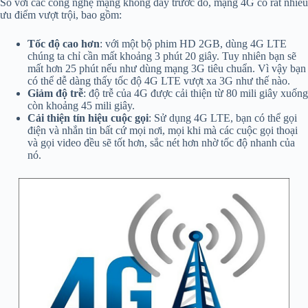
So với các công nghệ mạng không dây trước đó, mạng 4G có rất nhiều
ưu điểm vượt trội, bao gồm:
Tốc độ cao hơn
: với một bộ phim HD 2GB, dùng 4G LTE
chúng ta chỉ cần mất khoảng 3 phút 20 giây. Tuy nhiên bạn sẽ
mất hơn 25 phút nếu như dùng mạng 3G tiêu chuẩn. Vì vậy bạn
có thể dễ dàng thấy tốc độ 4G LTE vượt xa 3G như thế nào.
Giảm độ trễ
: độ trễ của 4G được cải thiện từ 80 mili giây xuống
còn khoảng 45 mili giây.
Cải thiện tín hiệu cuộc gọi
: Sử dụng 4G LTE, bạn có thể gọi
điện và nhắn tin bất cứ mọi nơi, mọi khi mà các cuộc gọi thoại
và gọi video đều sẽ tốt hơn, sắc nét hơn nhờ tốc độ nhanh của
nó.