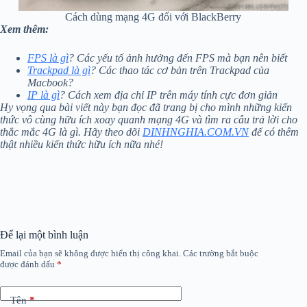
Cách dùng mạng 4G đối với BlackBerry
Xem thêm:
FPS là gì
? Các yếu tố ảnh hưởng đến FPS mà bạn nên biết
Trackpad là gì
? Các thao tác cơ bản trên Trackpad của
Macbook?
IP là gì
? Cách xem địa chỉ IP trên máy tính cực đơn giản
Hy vọng qua bài viết này bạn đọc đã trang bị cho mình những kiến
thức vô cùng hữu ích xoay quanh mạng 4G và tìm ra câu trả lời cho
thắc mắc 4G là gì. Hãy theo dõi
DINHNGHIA.COM.VN
để có thêm
thật nhiều kiến thức hữu ích nữa nhé!
Để lại một bình luận
Email của bạn sẽ không được hiển thị công khai.
Các trường bắt buộc
được đánh dấu
*
Tên
*