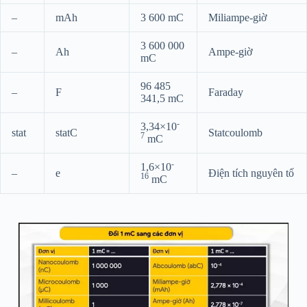
–
mAh
3 600 mC
Miliampe-giờ
3 600 000
–
Ah
Ampe-giờ
mC
96 485
–
F
Faraday
341,5 mC
-
3,34×10
stat
statC
Statcoulomb
7
mC
-
1,6×10
–
e
Điện tích nguyên tố
16
mC