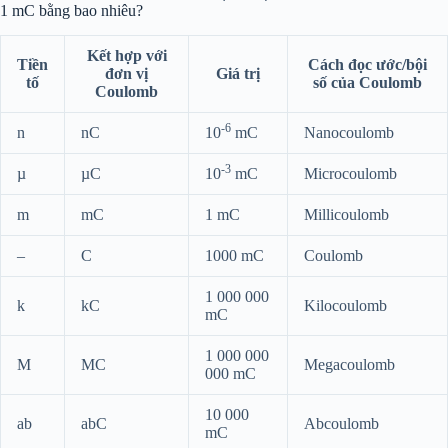
1 mC bằng bao nhiêu?
Kết hợp với
Tiền
Cách đọc ước/bội
đơn vị
Giá trị
tố
số của Coulomb
Coulomb
-6
n
nC
10
mC
Nanocoulomb
-3
µ
µC
10
mC
Microcoulomb
m
mC
1 mC
Millicoulomb
–
C
1000 mC
Coulomb
1 000 000
k
kC
Kilocoulomb
mC
1 000 000
M
MC
Megacoulomb
000 mC
10 000
ab
abC
Abcoulomb
mC