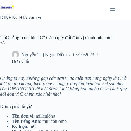
Chuyển
đến
phần
DINHNGHIA.com.vn
nội
dung
1mC bằng bao nhiêu C? Cách quy đổi đơn vị Coulomb chính
xác
Nguyễn Thị Ngọc Diễm
03/10/2023
Đơn vị tính
Chúng ta hay thường gặp các đơn vị đo diện tích hằng ngày là C và
mC nhưng không hiểu rõ về chúng. Cùng tìm hiểu bài viết sau đây
của DINHNGHIA để biết được 1mC bằng bao nhiêu C và cách quy
đổi đơn vị C chính xác nhất nhé!
Đơn vị mC là gì?
Tên đơn vị
: miliculông
Tên tiếng Anh
: millicoulomb
Ký hiệu
: mC